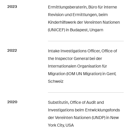
Restrukturierungen und
2023
Ermittlungsberaterin, Büro für interne
Insolvenz
Revision und Ermittlungen, beim
Kinderhilfswerk der Vereinten Nationen
Steuerrecht
(UNICEF) in Budapest, Ungarn
Versicherungsrecht
2022
Intake Investigations Officer, Office of
Verwaltungsrecht und
the Inspector General bei der
öffentliche Beschaffungen
Internationalen Organisation für
Wettbewerbs- & Kartellrecht
Migration (IOM UN Migration) in Genf,
Schweiz
Wirtschaftsstrafrecht und
Compliance
2020
Substitutin, Office of Audit and
Investigations beim Entwicklungsfonds
Publikationen
der Vereinten Nationen (UNDP) in New
York City, USA