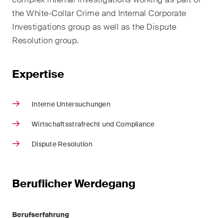
Kernthemen aus unseren
the White-Collar Crime and Internal Corporate
Tätigkeitsbereiche,
Investigations group as well as the Dispute
Fachgebiete und Branchen,
Resolution group.
sowie Newsflashes über die
jüngsten Entwicklungen.
Expertise
Arbeitsrecht
Banking & Finance
Interne Untersuchungen
Wirtschaftsstrafrecht und Compliance
Baurecht
Dispute Resolution
Dispute Resolution
ESG
Beruflicher Werdegang
Energie
Gesellschafts- und
Berufserfahrung