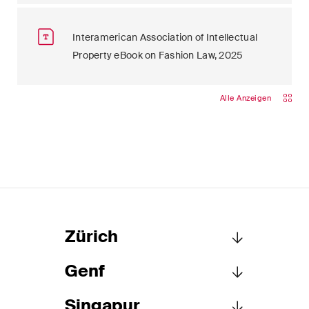
Interamerican Association of Intellectual
Property eBook on Fashion Law, 2025
Alle Anzeigen
Zürich
Genf
Schellenberg Wittmer AG
Löwenstrasse 19
Singapur
Postfach 2201
Schellenberg Wittmer AG