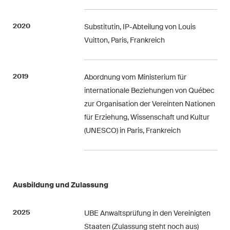
Arbitration Case Alert
Monatliche E-Mail mit den
2020
Substitutin, IP-Abteilung von Louis
neuesten Updates und
Vuitton, Paris, Frankreich
Zusammenfassungen der
Rechtsprechung des
2019
Abordnung vom Ministerium für
Schweizerischen
internationale Beziehungen von Québec
Bundesgerichts in
zur Organisation der Vereinten Nationen
Schiedsverfahren.
für Erziehung, Wissenschaft und Kultur
(UNESCO) in Paris, Frankreich
Construction Insights
Regelmässige Einblicke in
Schweizer und internationale
Trends und rechtliche
Entwicklungen in der
Ausbildung und Zulassung
Baubranche.
2025
UBE Anwaltsprüfung in den Vereinigten
ESG Disputes Reporter
Staaten (Zulassung steht noch aus)