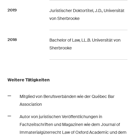
The M&A Perspective
Ein regelmässiger Blick aus
2019
Juristischer Doktortitel, J.D., Universität
einer einzigartigen M&A-
von Sherbrooke
Perspektive auf rechtliche
Änderungen, wirtschaftliche
Entwicklungen und
2018
Bachelor of Law, LL.B. Universität von
gesellschaftliche Trends in der
Sherbrooke
Schweiz.
Ich habe die Datenschutzerklärung
gelesen
Weitere Tätigkeiten
uns akzeptiert*
Mitglied von Berufsverbänden wie der Québec Bar
Association
Diese Website ist durch reCAPTCHA geschützt und es gelten die Google-
Datenschutzerklärung
und
Nutzungsbedingungen
.
Autor von juristischen Veröffentlichungen in
Fachzeitschriften und Magazinen wie dem Journal of
Immaterialgüterrecht Law of Oxford Academic und dem