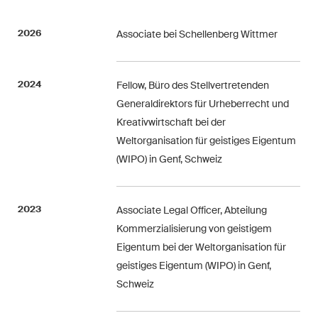
Handelsrecht / M&A
2026
Associate bei Schellenberg Wittmer
Handel und Transport
ICT / Data / Cyberkriminalität
2024
Fellow, Büro des Stellvertretenden
Generaldirektors für Urheberrecht und
Immaterialgüterrecht
Kreativwirtschaft bei der
Immobilienrecht
Weltorganisation für geistiges Eigentum
(WIPO) in Genf, Schweiz
Internationale
Schiedsgerichtsbarkeit
2023
Associate Legal Officer, Abteilung
Kunstrecht & Entertainment /
Kommerzialisierung von geistigem
Sportrecht
Eigentum bei der Weltorganisation für
geistiges Eigentum (WIPO) in Genf,
Life Sciences
Schweiz
Private Wealth