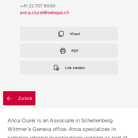
EN
DE
FR
+41 22 707 8000
Nachname
anca.ciurel@swlegal.ch
E-Mail*
VCard
PDF
Sprache*
Link senden
Land*
Zurück
Newsletters & Newsflashes
Anca Ciurel is an Associate in Schellenberg
Wittmer's Geneva office. Anca specializes in
Monatlich ausgewählte
complex internal investigations working as part of