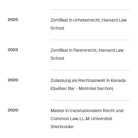
Regelmässige Einblicke und
Updates zu wichtigen
2025
Entwicklungen in der sich
Zertifikat in Urheberrecht, Harvard Law
schnell verändernden
School
Umgebung von Umwelt-,
Sozial- und Corporate-
2023
Zertifikat in Patentrecht, Harvard Law
Governance-Streitigkeiten.
School
The Board's View
2020
Zulassung als Rechtsanwalt in Kanada
Prägnante Analyse der
(Québec Bar - Montréal Section)
wichtigsten Trends in der sich
schnell verändernden Welt der
Unternehmen Governance für
2020
Master in transnationalem Recht und
Verwaltungsratsmitglieder von
Common Law, LL.M. Universität
Schweizer Unternehmen.
Sherbrooke