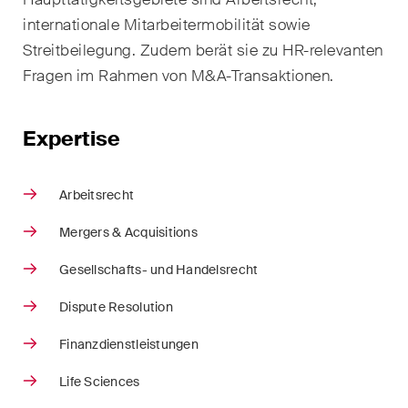
Kernthemen aus unseren
internationale Mitarbeitermobilität sowie
Tätigkeitsbereiche,
Streitbeilegung. Zudem berät sie zu HR-relevanten
Fachgebiete und Branchen,
Fragen im Rahmen von M&A-Transaktionen.
sowie Newsflashes über die
jüngsten Entwicklungen.
Expertise
Arbeitsrecht
Banking & Finance
Arbeitsrecht
Mergers & Acquisitions
Baurecht
Gesellschafts- und Handelsrecht
Dispute Resolution
Dispute Resolution
ESG
Finanzdienstleistungen
Energie
Life Sciences
Gesellschafts- und