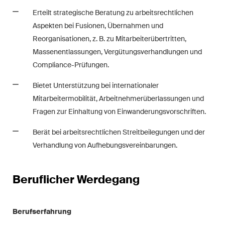
Restrukturierungen und
Erteilt strategische Beratung zu arbeitsrechtlichen
Insolvenz
Aspekten bei Fusionen, Übernahmen und
Reorganisationen, z. B. zu Mitarbeiterübertritten,
Steuerrecht
Massenentlassungen, Vergütungsverhandlungen und
Compliance-Prüfungen.
Versicherungsrecht
Bietet Unterstützung bei internationaler
Verwaltungsrecht und
Mitarbeitermobilität, Arbeitnehmerüberlassungen und
öffentliche Beschaffungen
Fragen zur Einhaltung von Einwanderungsvorschriften.
Wettbewerbs- & Kartellrecht
Berät bei arbeitsrechtlichen Streitbeilegungen und der
Verhandlung von Aufhebungsvereinbarungen.
Wirtschaftsstrafrecht und
Compliance
Beruflicher Werdegang
Publikationen
Berufserfahrung