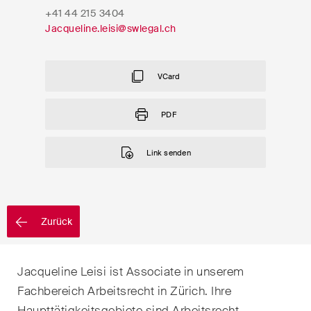
EN
DE
FR
+41 44 215 3404
Nachname
Jacqueline.leisi@swlegal.ch
E-Mail*
VCard
PDF
Sprache*
Link senden
Land*
Zurück
Newsletters & Newsflashes
Jacqueline Leisi ist Associate in unserem
Fachbereich Arbeitsrecht in Zürich. Ihre
Monatlich ausgewählte
Haupttätigkeitsgebiete sind Arbeitsrecht,