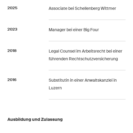
Arbitration Case Alert
2025
Associate bei Schellenberg Wittmer
Monatliche E-Mail mit den
neuesten Updates und
2023
Manager bei einer Big Four
Zusammenfassungen der
Rechtsprechung des
Schweizerischen
2018
Legal Counsel im Arbeitsrecht bei einer
Bundesgerichts in
führenden Rechtschutzversicherung
Schiedsverfahren.
Construction Insights
2016
Substitutin in einer Anwaltskanzlei in
Regelmässige Einblicke in
Luzern
Schweizer und internationale
Trends und rechtliche
Entwicklungen in der
Baubranche.
Ausbildung und Zulassung
ESG Disputes Reporter