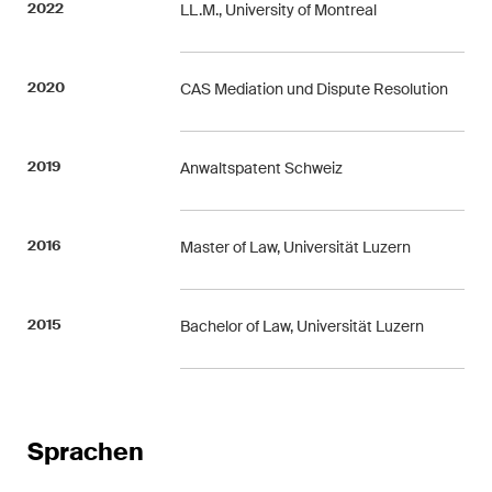
2022
LL.M., University of Montreal
Regelmässige Einblicke und
Updates zu wichtigen
Entwicklungen in der sich
2020
CAS Mediation und Dispute Resolution
schnell verändernden
Umgebung von Umwelt-,
Sozial- und Corporate-
2019
Anwaltspatent Schweiz
Governance-Streitigkeiten.
2016
Master of Law, Universität Luzern
The Board's View
Prägnante Analyse der
wichtigsten Trends in der sich
2015
Bachelor of Law, Universität Luzern
schnell verändernden Welt der
Unternehmen Governance für
Verwaltungsratsmitglieder von
Schweizer Unternehmen.
Sprachen