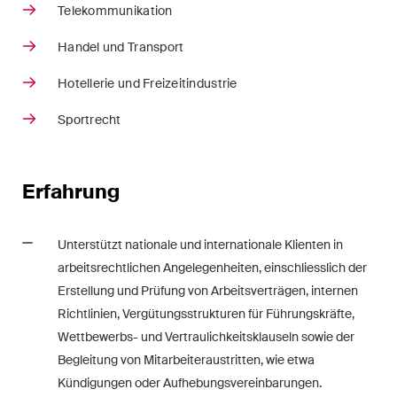
Handelsrecht / M&A
Telekommunikation
Handel und Transport
Handel und Transport
Hotellerie und Freizeitindustrie
ICT / Data / Cyberkriminalität
Sportrecht
Immaterialgüterrecht
Immobilienrecht
Erfahrung
Internationale
Schiedsgerichtsbarkeit
Unterstützt nationale und internationale Klienten in
arbeitsrechtlichen Angelegenheiten, einschliesslich der
Kunstrecht & Entertainment /
Erstellung und Prüfung von Arbeitsverträgen, internen
Sportrecht
Richtlinien, Vergütungsstrukturen für Führungskräfte,
Life Sciences
Wettbewerbs- und Vertraulichkeitsklauseln sowie der
Begleitung von Mitarbeiteraustritten, wie etwa
Private Wealth
Kündigungen oder Aufhebungsvereinbarungen.