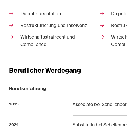
ESG
Dispute Resolution
Dispute
Ener
Restrukturierung und Insolvenz
Restruk
Gesel
Wirtschaftsstrafrecht und
Wirtsch
Hand
Compliance
Compli
Beruflicher Werdegang
Publikationen
Berufserfahrung
Arbitration Case Alert
Const
Associate bei Schellenbe
2025
Monatliche E-Mail mit den
Regel
neuesten Updates und
Schwe
Zusammenfassungen der
Trend
Substitutin bei Schellenb
2024