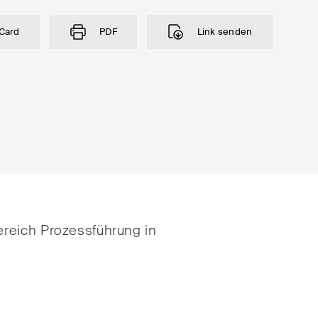
e
E-Mail*
Card
PDF
Link senden
tsrecht
Handel und Transpor
reich Prozessführung in
ng & Finance
ICT / Data / Cyberkri
echt
Immaterialgüterrech
te Resolution
Immobilienrecht