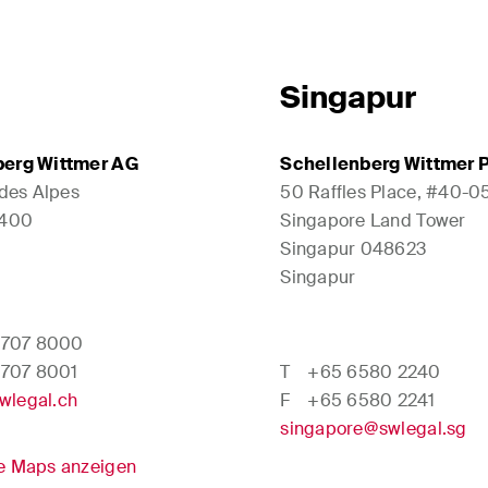
Singapur
berg Wittmer AG
Schellenberg Wittmer P
 des Alpes
50 Raffles Place, #40-0
1400
Singapore Land Tower
Singapur 048623
Singapur
 707 8000
 707 8001
T
+65 6580 2240
wlegal.ch
F
+65 6580 2241
singapore@swlegal.sg
e Maps anzeigen