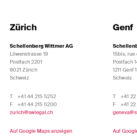
Zürich
Genf
Schellenberg Wittmer AG
Schellen
Löwenstrasse 19
15bis, rue
Postfach 2201
Postfach 
8021 Zürich
1211 Genf 1
Schweiz
Schweiz
T
+41 44 215 5252
T
+41 22
F
+41 44 215 5200
F
+41 22
zurich@swlegal.ch
geneva@s
Auf Google Maps anzeigen
Auf Googl