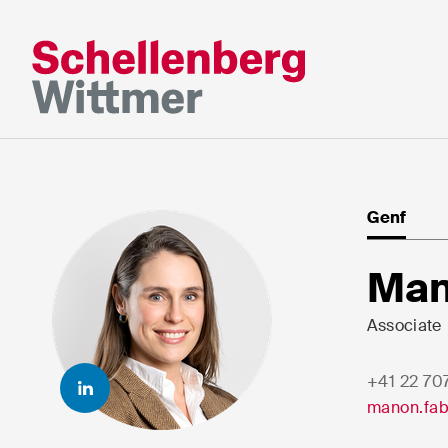
Bleiben Sie a
dem Laufend
Genf
* Erforderliche Felder
Man
Associate
Herr
Frau
+41 22 70
k.A.
manon.fab