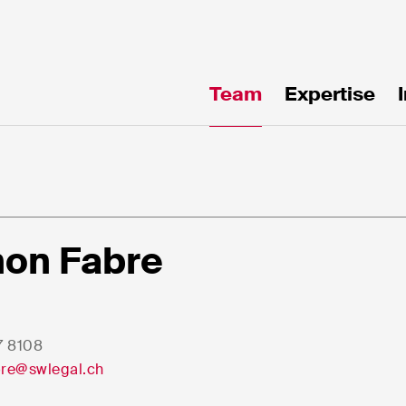
Team
Expertise
uf
en!
on Fabre
7 8108
re@swlegal.ch