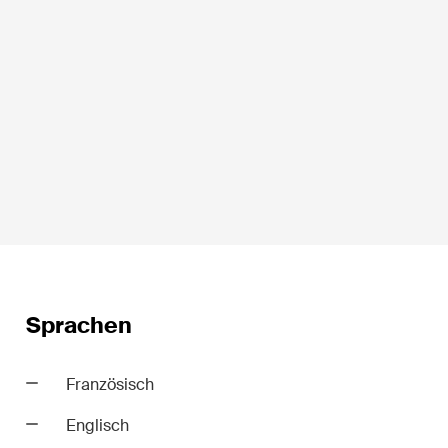
Sprache*
t
Private Wealth
Sprachen
minalität
Restrukturierungen und
Insolvenz
Französisch
t
Steuerrecht
Englisch