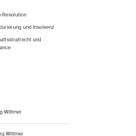
Internationale
 Resolution
Schiedsgerichtsbarke
gie
turierung und Insolvenz
Kunstrecht & Enterta
lschafts- und
Sportrecht
aftsstrafrecht und
elsrecht / M&A
ance
Life Sciences
ruction Insights
ESG Disputes Report
rg Wittmer
mässige Einblicke in
Regelmässige Einbli
izer und internationale
Updates zu wichtige
s und rechtliche
Entwicklungen in der
erg Wittmer