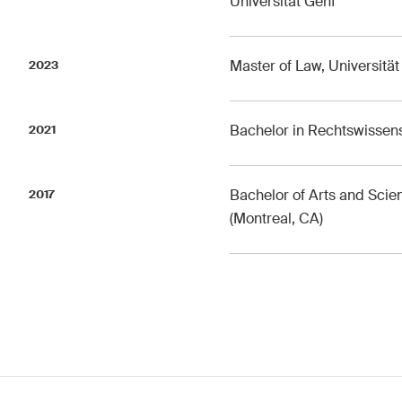
Universität Genf
Diese Website ist durch reCAPTCHA geschützt und es gelten die Google-
Dat
Master of Law, Universität
2023
Abonnieren
Bachelor in Rechtswissens
2021
Bachelor of Arts and Scie
2017
(Montreal, CA)