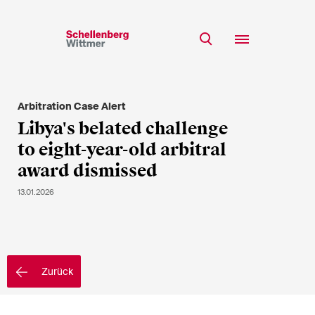
Bleiben Sie auf dem
Laufenden!
Arbitration Case Alert
Team
Libya's belated challenge
* Erforderliche Felder
Expertise
to eight-year-old arbitral
Insights
award dismissed
Herr
Karriere
13.01.2026
Frau
k.A.
CSR
Über uns
Zurück
Vorname*