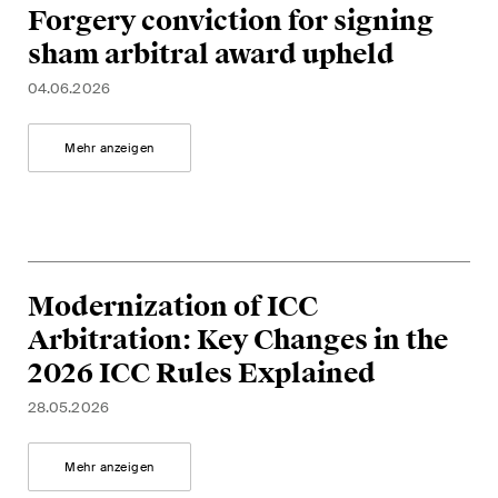
Regelmässige Einblicke und
Forgery conviction for signing
Updates zu wichtigen
sham arbitral award upheld
Entwicklungen in der sich
04.06.2026
schnell verändernden
Umgebung von Umwelt-,
Mehr anzeigen
Sozial- und Corporate-
Governance-Streitigkeiten.
The Board's View
Prägnante Analyse der
Modernization of ICC
wichtigsten Trends in der sich
Arbitration: Key Changes in the
schnell verändernden Welt der
2026 ICC Rules Explained
Unternehmen Governance für
28.05.2026
Verwaltungsratsmitglieder von
Schweizer Unternehmen.
Mehr anzeigen