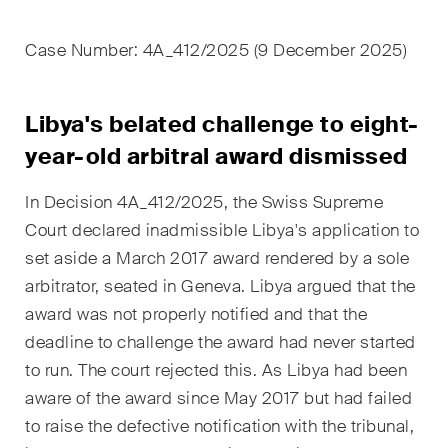
EN
DE
FR
Nachname
Case Number: 4A_412/2025 (9 December 2025)
E-Mail*
Libya's belated challenge to eight-
year-old arbitral award dismissed
Sprache*
In Decision 4A_412/2025, the Swiss Supreme
Court declared inadmissible Libya's application to
set aside a March 2017 award rendered by a sole
Land*
arbitrator, seated in Geneva. Libya argued that the
award was not properly notified and that the
deadline to challenge the award had never started
Newsletters & Newsflashes
to run. The court rejected this. As Libya had been
aware of the award since May 2017 but had failed
to raise the defective notification with the tribunal,
Monatlich ausgewählte