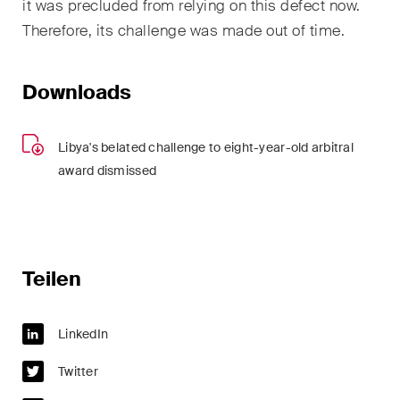
it was precluded from relying on this defect now.
Kernthemen aus unseren
Therefore, its challenge was made out of time.
Tätigkeitsbereiche,
Fachgebiete und Branchen,
sowie Newsflashes über die
Downloads
jüngsten Entwicklungen.
Libya's belated challenge to eight-year-old arbitral
Arbeitsrecht
award dismissed
Banking & Finance
Baurecht
Dispute Resolution
Teilen
ESG
LinkedIn
Energie
Twitter
Gesellschafts- und