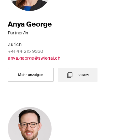
Restrukturierungen und
Insolvenz
Anya George
Steuerrecht
Partner/in
Versicherungsrecht
Zurich
+41 44 215 9330
Verwaltungsrecht und
anya.george@swlegal.ch
öffentliche Beschaffungen
Mehr anzeigen
VCard
Wettbewerbs- & Kartellrecht
Wirtschaftsstrafrecht und
Compliance
Publikationen