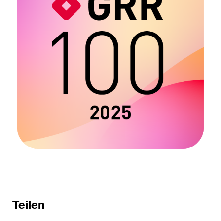
Kernthemen aus unseren
Tätigkeitsbereiche,
Fachgebiete und Branchen,
sowie Newsflashes über die
jüngsten Entwicklungen.
Arbeitsrecht
Banking & Finance
Baurecht
Dispute Resolution
ESG
Energie
Teilen
Gesellschafts- und