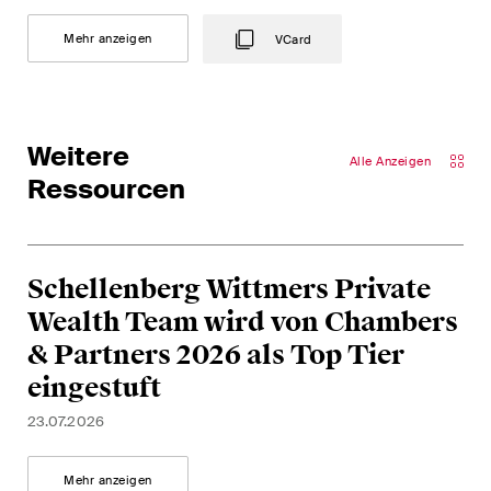
The M&A Perspective
Ein regelmässiger Blick aus
Mehr anzeigen
VCard
einer einzigartigen M&A-
Perspektive auf rechtliche
Änderungen, wirtschaftliche
Entwicklungen und
Weitere
Alle Anzeigen
gesellschaftliche Trends in der
Ressourcen
Schweiz.
Ich habe die Datenschutzerklärung
gelesen
Schellenberg Wittmers Private
uns akzeptiert*
Wealth Team wird von Chambers
& Partners 2026 als Top Tier
eingestuft
Diese Website ist durch reCAPTCHA geschützt und es gelten die Google-
Datenschutzerklärung
und
Nutzungsbedingungen
.
23.07.2026
Mehr anzeigen