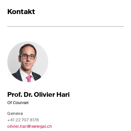
Restrukturierungen und
Kontakt
Insolvenz
Steuerrecht
Versicherungsrecht
Verwaltungsrecht und
öffentliche Beschaffungen
Wettbewerbs- & Kartellrecht
Wirtschaftsstrafrecht und
Prof. Dr. Olivier Hari
Compliance
Of Counsel
Geneva
Publikationen
+41 22 707 8178
olivier.hari@swlegal.ch