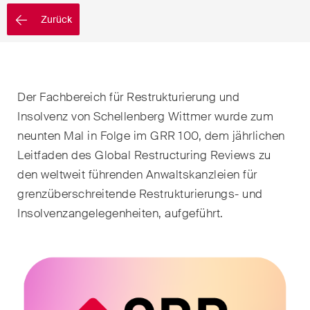
EN
DE
FR
Nachname
Zurück
E-Mail*
Der Fachbereich für Restrukturierung und
Insolvenz von Schellenberg Wittmer wurde zum
Sprache*
neunten Mal in Folge im GRR 100, dem jährlichen
Leitfaden des Global Restructuring Reviews zu
den weltweit führenden Anwaltskanzleien für
Land*
grenzüberschreitende Restrukturierungs- und
Insolvenzangelegenheiten, aufgeführt.
Newsletters & Newsflashes
Monatlich ausgewählte