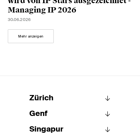
wird von IP Stars ausgezeichnet -
Managing IP 2026
30.06.2026
Mehr anzeigen
Zürich
Genf
Schellenberg Wittmer AG
Löwenstrasse 19
Singapur
Postfach 2201
Schellenberg Wittmer AG
8021 Zürich
15bis, rue des Alpes