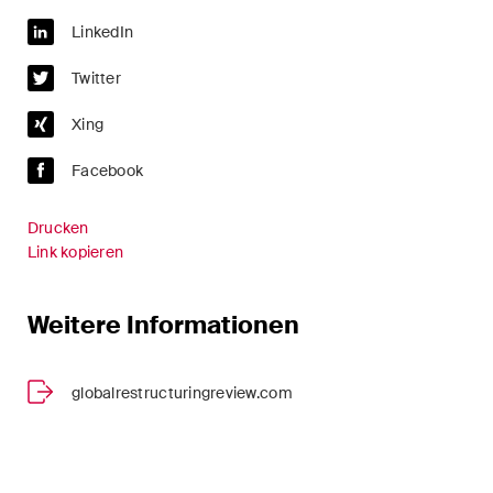
Handelsrecht / M&A
LinkedIn
Handel und Transport
Twitter
ICT / Data / Cyberkriminalität
Xing
Immaterialgüterrecht
Facebook
Immobilienrecht
Drucken
Link kopieren
Internationale
Schiedsgerichtsbarkeit
Weitere Informationen
Kunstrecht & Entertainment /
Sportrecht
globalrestructuringreview.com
Life Sciences
Private Wealth