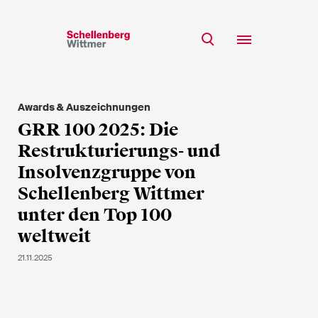
Bleiben Sie auf dem
Laufenden!
Awards & Auszeichnungen
Team
GRR 100 2025: Die
* Erforderliche Felder
Expertise
Restrukturierungs- und
Insights
Insolvenzgruppe von
Herr
Schellenberg Wittmer
Karriere
Frau
unter den Top 100
k.A.
CSR
weltweit
Über uns
21.11.2025
Vorname*