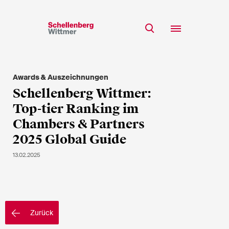
Bleiben Sie auf dem
Laufenden!
Awards & Auszeichnungen
Team
Schellenberg Wittmer:
* Erforderliche Felder
Expertise
Top-tier Ranking im
Insights
Chambers & Partners
Herr
2025 Global Guide
Karriere
Frau
13.02.2025
k.A.
CSR
Über uns
Vorname*
Zurück