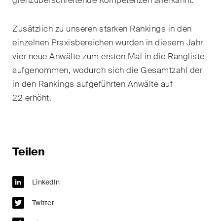
grenzüberschreitende Kompetenzen anerkannt.
Kernthemen aus unseren
Tätigkeitsbereiche,
Zusätzlich zu unseren starken Rankings in den
Fachgebiete und Branchen,
einzelnen Praxisbereichen wurden in diesem Jahr
sowie Newsflashes über die
vier neue Anwälte zum ersten Mal in die Rangliste
jüngsten Entwicklungen.
aufgenommen, wodurch sich die Gesamtzahl der
Arbeitsrecht
in den Rankings aufgeführten Anwälte auf
22 erhöht.
Banking & Finance
Baurecht
Dispute Resolution
Teilen
ESG
LinkedIn
Energie
Twitter
Gesellschafts- und