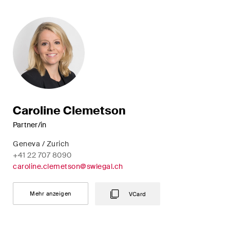
Restrukturierungen und
Insolvenz
Steuerrecht
Versicherungsrecht
Verwaltungsrecht und
öffentliche Beschaffungen
Caroline Clemetson
Partner/in
Wettbewerbs- & Kartellrecht
Geneva / Zurich
Wirtschaftsstrafrecht und
+41 22 707 8090
Compliance
caroline.clemetson@swlegal.ch
Mehr anzeigen
VCard
Publikationen