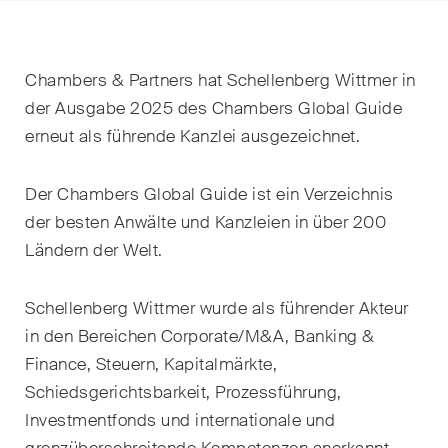
EN
DE
FR
Nachname
Chambers & Partners hat Schellenberg Wittmer in
E-Mail*
der Ausgabe 2025 des Chambers Global Guide
erneut als führende Kanzlei ausgezeichnet.
Sprache*
Der Chambers Global Guide ist ein Verzeichnis
der besten Anwälte und Kanzleien in über 200
Ländern der Welt.
Land*
Schellenberg Wittmer wurde als führender Akteur
in den Bereichen Corporate/M&A, Banking &
Newsletters & Newsflashes
Finance, Steuern, Kapitalmärkte,
Schiedsgerichtsbarkeit, Prozessführung,
Investmentfonds und internationale und
Monatlich ausgewählte