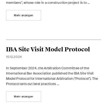
members", whose role in a construction project is to …
Restrukturierungen und
Insolvenz
Mehr anzeigen
Steuerrecht
Versicherungsrecht
Verwaltungsrecht und
IBA Site Visit Model Protocol
öffentliche Beschaffungen
10.12.2024
Wettbewerbs- & Kartellrecht
In September 2024, the Arbitration Committee of the
Wirtschaftsstrafrecht und
International Bar Association published the IBA Site Visit
Compliance
Model Protocol for International Arbitration ("Protocol"). The
Protocol sets out best practices …
Publikationen
Mehr anzeigen