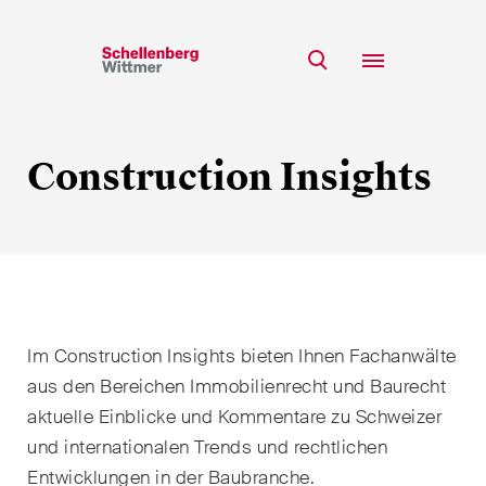
Bleiben Sie auf dem
Laufenden!
Construction Insights
Team
* Erforderliche Felder
Expertise
Insights
Herr
Karriere
Frau
k.A.
CSR
Im Construction Insights bieten Ihnen Fachanwälte
Über uns
aus den Bereichen Immobilienrecht und Baurecht
aktuelle Einblicke und Kommentare zu Schweizer
Vorname*
und internationalen Trends und rechtlichen
Entwicklungen in der Baubranche.