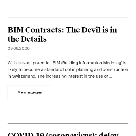
Arbitration Case Alert
Monatliche E-Mail mit den
neuesten Updates und
BIM Contracts: The Devil is in
Zusammenfassungen der
the Details
Rechtsprechung des
Schweizerischen
09.09.2020
Bundesgerichts in
Schiedsverfahren.
With its vast potential, BIM (Building Information Modeling) is
likely to become a standard tool in planning and construction
in Switzerland. The increasing interest in the use of …
Construction Insights
Regelmässige Einblicke in
Mehr anzeigen
Schweizer und internationale
Trends und rechtliche
Entwicklungen in der
Baubranche.
ESG Disputes Reporter
COVID-19 (coronavirus): delay