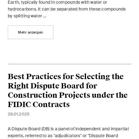
Earth, typically found in compounds with water or
Handelsrecht / M&A
hydrocarbons. It can be separated from these compounds
by splitting water …
Handel und Transport
ICT / Data / Cyberkriminalität
Mehr anzeigen
Immaterialgüterrecht
Immobilienrecht
Internationale
Best Practices for Selecting the
Schiedsgerichtsbarkeit
Right Dispute Board for
Construction Projects under the
Kunstrecht & Entertainment /
FIDIC Contracts
Sportrecht
28.01.2025
Life Sciences
A Dispute Board (DB) is a panel of independent and impartial
Private Wealth
experts, referred to as "adjudicators" or "Dispute Board