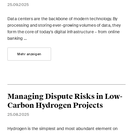
Kernthemen aus unseren
25.09.2025
Tätigkeitsbereiche,
Data centers are the backbone of modern technology. By
Fachgebiete und Branchen,
processing and storing ever-growing volumes of data, they
sowie Newsflashes über die
form the core of today's digital infrastructure – from online
jüngsten Entwicklungen.
banking …
Arbeitsrecht
Mehr anzeigen
Banking & Finance
Baurecht
Dispute Resolution
Managing Dispute Risks in Low-
ESG
Carbon Hydrogen Projects
25.08.2025
Energie
Gesellschafts- und
Hydrogen is the simplest and most abundant element on