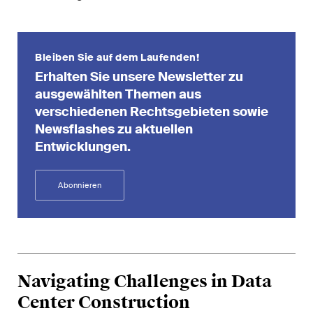
EN
DE
FR
Nachname
Bleiben Sie auf dem Laufenden!
E-Mail*
Erhalten Sie unsere Newsletter zu
ausgewählten Themen aus
verschiedenen Rechtsgebieten sowie
Newsflashes zu aktuellen
Sprache*
Entwicklungen.
Land*
Abonnieren
Newsletters & Newsflashes
Navigating Challenges in Data
Center Construction
Monatlich ausgewählte