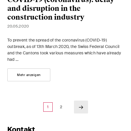
Regelmässige Einblicke und
and disruption in the
Updates zu wichtigen
construction industry
Entwicklungen in der sich
20.05.2020
schnell verändernden
Umgebung von Umwelt-,
To prevent the spread of the coronavirus (COVID-19)
Sozial- und Corporate-
outbreak, as of 13th March 2020, the Swiss Federal Council
Governance-Streitigkeiten.
and the Cantons took various measures which have already
had …
The Board's View
Mehr anzeigen
Prägnante Analyse der
wichtigsten Trends in der sich
schnell verändernden Welt der
Unternehmen Governance für
1
2
Verwaltungsratsmitglieder von
Schweizer Unternehmen.
Kontakt