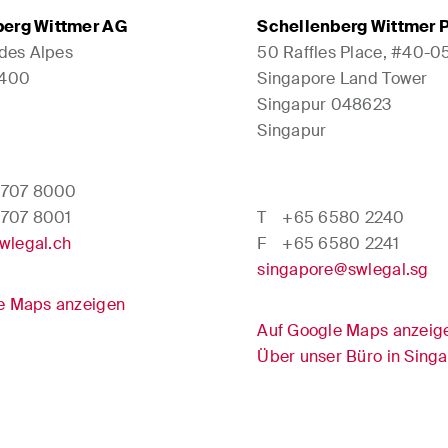
berg Wittmer AG
Schellenberg Wittmer P
 des Alpes
50 Raffles Place, #40-0
1400
Singapore Land Tower
Singapur 048623
Singapur
 707 8000
 707 8001
T
+65 6580 2240
wlegal.ch
F
+65 6580 2241
singapore@swlegal.sg
e Maps anzeigen
Auf Google Maps anzeig
Über unser Büro in Sing