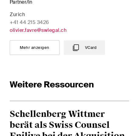
Partner/in
Diese Website ist durch reCAPTCHA geschützt und es gelten die Google-
Dat
Zurich
+41 44 215 3426
olivier.favre@swlegal.ch
Abonnieren
Mehr anzeigen
VCard
Weitere Ressourcen
Schellenberg Wittmer
berät als Swiss Counsel