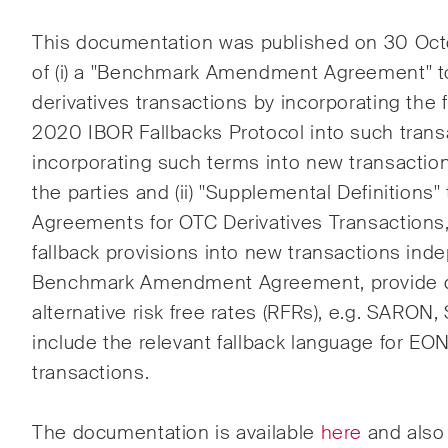
ESG
Th
is
documentation was published on 30 Oct
of (i) a "Benchmark Amendment Agreement" t
Ener
derivatives transactions by incorporating the 
Gesel
2020 IBOR Fallbacks Protocol into such trans
Hand
incorporating such terms into new transactio
the parties and (ii) "Supplemental Definitions
Agreements for OTC Derivatives Transactions
fallback provisions into new transactions ind
Publikationen
Benchmark Amendment Agreement, provide def
alternative risk free rates (RFRs), e.g. SARON
include the relevant fallback language for EON
Arbitration Case Alert
Const
transactions.
Monatliche E-Mail mit den
Regel
neuesten Updates und
Schwe
The documentation is available
here
and also
Zusammenfassungen der
Trend