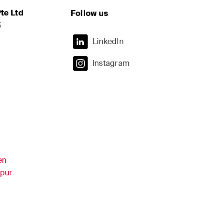
te Ltd
Follow us
5
LinkedIn
Instagram
en
apur