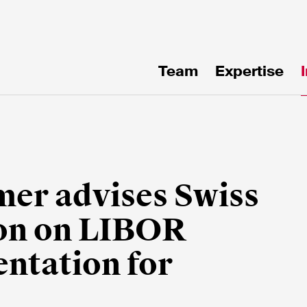
Team
Expertise
uf
en!
mer advises Swiss
ion on LIBOR
ntation for