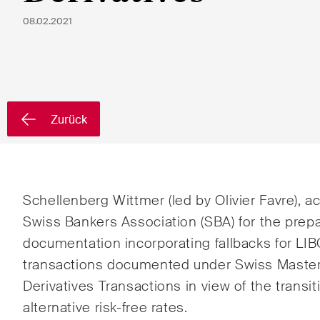
Vorname*
Nachnam
08.02.2021
Land*
Zurück
Newsletters & Newsflashes
Schellenberg Wittmer (led by Olivier Favre), a
Monatlich ausgewählte
Arbei
Swiss Bankers Association (SBA) for the prepar
Kernthemen aus unseren
documentation incorporating fallbacks for LIB
Banki
Tätigkeitsbereiche,
transactions documented under Swiss Maste
Fachgebiete und Branchen,
Baur
Derivatives Transactions in view of the transi
sowie Newsflashes über die
alternative risk-free rates.
jüngsten Entwicklungen.
Dispu