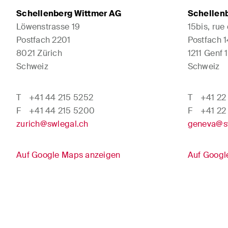
Schellenberg Wittmer AG
Schellen
Löwenstrasse 19
15bis, rue
Postfach 2201
Postfach 
8021 Zürich
1211 Genf 1
Schweiz
Schweiz
T
+41 44 215 5252
T
+41 22
F
+41 44 215 5200
F
+41 22
zurich@swlegal.ch
geneva@s
Auf Google Maps anzeigen
Auf Googl