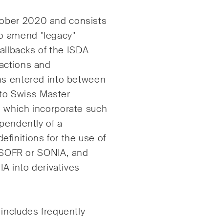
Internationale
ober 2020 and consists
Schiedsgerichtsbarke
o amend "legacy"
gie
Kunstrecht & Enterta
fallbacks of the ISDA
lschafts- und
Sportrecht
actions and
elsrecht / M&A
ns entered into between
Life Sciences
" to Swiss Master
, which incorporate such
ependently of a
initions for the use of
, SOFR or SONIA, and
IA into derivatives
ruction Insights
ESG Disputes Report
mässige Einblicke in
Regelmässige Einbli
izer und internationale
Updates zu wichtige
 includes frequently
s und rechtliche
Entwicklungen in der