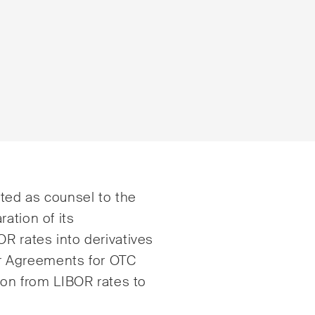
e
E-Mail*
cted as counsel to the
tsrecht
Handel und Transpor
ation of its
OR rates into derivatives
ng & Finance
ICT / Data / Cyberkri
r Agreements for OTC
echt
Immaterialgüterrech
tion from LIBOR rates to
te Resolution
Immobilienrecht