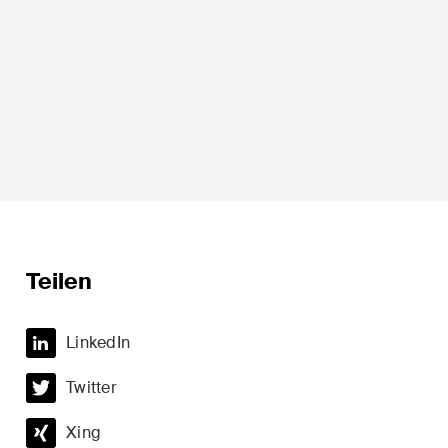
Sprache*
Teilen
t
Private Wealth
LinkedIn
minalität
Restrukturierungen und
Insolvenz
Twitter
t
Steuerrecht
Xing