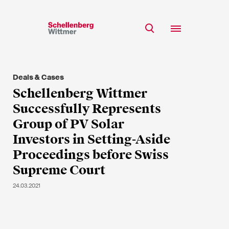
Bleiben Sie auf dem
Laufenden!
Deals & Cases
Team
Schellenberg Wittmer
* Erforderliche Felder
Expertise
Successfully Represents
Insights
Group of PV Solar
Herr
Investors in Setting-Aside
Karriere
Frau
Proceedings before Swiss
k.A.
CSR
Supreme Court
Über uns
24.03.2021
Vorname*