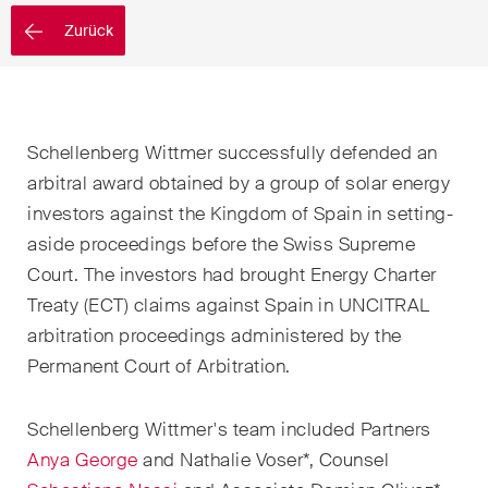
EN
DE
FR
Nachname
Zurück
E-Mail*
Schellenberg Wittmer successfully defended an
arbitral award obtained by a group of solar energy
Sprache*
investors against the Kingdom of Spain in setting-
aside proceedings before the Swiss Supreme
Court. The investors had brought Energy Charter
Land*
Treaty (ECT) claims against Spain in UNCITRAL
arbitration proceedings administered by the
Permanent Court of Arbitration.
Newsletters & Newsflashes
Schellenberg Wittmer's team included Partners
Anya George
and Nathalie Voser*, Counsel
Monatlich ausgewählte