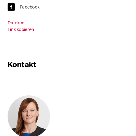
Handelsrecht / M&A
Facebook
Handel und Transport
Drucken
Link kopieren
ICT / Data / Cyberkriminalität
Immaterialgüterrecht
Immobilienrecht
Kontakt
Internationale
Schiedsgerichtsbarkeit
Kunstrecht & Entertainment /
Sportrecht
Life Sciences
Private Wealth