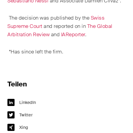
Sebastiano Nessi
and Associate Damien Clivaz*.
Kernthemen aus unseren
Tätigkeitsbereiche,
The decision was published by the
Swiss
Fachgebiete und Branchen,
Supreme Court
and reported on in
The Global
sowie Newsflashes über die
Arbitration Review
and
IAReporter
.
jüngsten Entwicklungen.
Arbeitsrecht
*Has since left the firm.
Banking & Finance
Baurecht
Teilen
Dispute Resolution
ESG
LinkedIn
Twitter
Energie
Xing
Gesellschafts- und