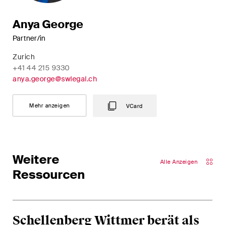
Restrukturierungen und
Anya George
Insolvenz
Partner/in
Steuerrecht
Zurich
+41 44 215 9330
Versicherungsrecht
anya.george@swlegal.ch
Verwaltungsrecht und
öffentliche Beschaffungen
Mehr anzeigen
VCard
Wettbewerbs- & Kartellrecht
Wirtschaftsstrafrecht und
Weitere
Compliance
Alle Anzeigen
Ressourcen
Publikationen
Schellenberg Wittmer berät als