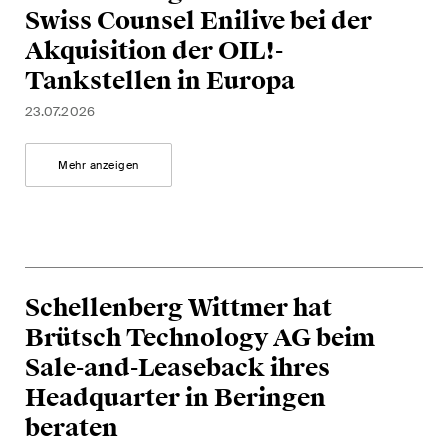
Swiss Counsel Enilive bei der
Arbitration Case Alert
Akquisition der OIL!-
Monatliche E-Mail mit den
neuesten Updates und
Tankstellen in Europa
Zusammenfassungen der
23.07.2026
Rechtsprechung des
Schweizerischen
Mehr anzeigen
Bundesgerichts in
Schiedsverfahren.
Construction Insights
Regelmässige Einblicke in
Schellenberg Wittmer hat
Schweizer und internationale
Brütsch Technology AG beim
Trends und rechtliche
Entwicklungen in der
Sale-and-Leaseback ihres
Baubranche.
Headquarter in Beringen
beraten
ESG Disputes Reporter