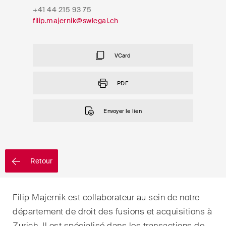
EN
DE
FR
+41 44 215 93 75
filip.majernik@swlegal.ch
Email*
VCard
Langue*
PDF
Envoyer le lien
Pays
Newsletters & Newsflashes
Retour
Filip Majernik est collaborateur au sein de notre
Une sélection mensuelle de
département de droit des fusions et acquisitions à
sujets clés issus de nos
Zurich. Il est spécialisé dans les transactions de