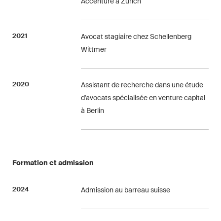
Accenture à Zurich
Droit immobilier
Droit pénal économique et
2021
Avocat stagiaire chez Schellenberg
compliance
Wittmer
ESG
Restructuration et insolvabilité
2020
Assistant de recherche dans une étude
d'avocats spécialisée en venture capital
Sciences de la vie
à Berlin
TIC / Droit des données /
Cybercriminalité
Formation et admission
Publications
2024
Admission au barreau suisse
Arbitration Case Alert