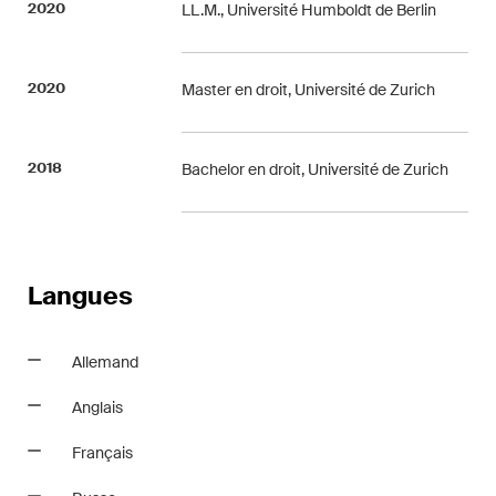
2020
Courriel mensuel contenant les
LL.M., Université Humboldt de Berlin
dernières mises à jour et les
résumés de la jurisprudence
2020
Master en droit, Université de Zurich
du Tribunal fédéral suisse en
matière d'arbitrage.
2018
Bachelor en droit, Université de Zurich
Construction Insights
Des aperçus réguliers des
tendances suisses et
internationales et des
Langues
développements juridiques
dans le secteur de la
construction.
Allemand
Anglais
ESG Disputes Reporter
Des aperçus et mises à jour
Français
réguliers sur les