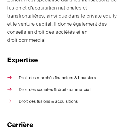
domaines d'activités, secteurs
fusion et d'acquisition nationales et
et industries, ainsi que des
Newsflash sur l'actualité.
transfrontalières, ainsi que dans le private equity
et le venture capital. Il donne également des
Arbitrage international
conseils en droit des sociétés et en
droit commercial.
Clients privés
Commerce et transport
Expertise
Contentieux
Droit des marchés financiers & boursiers
Droit administratif et marchés
publics
Droit des sociétés & droit commercial
Droit bancaire & financier
Droit des fusions & acquisitions
Droit de la concurrence
Carrière
Droit de la construction