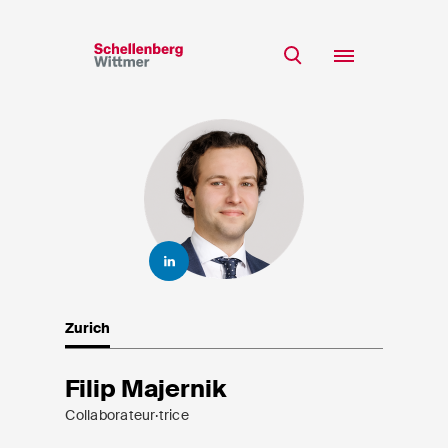
Restez à jour!
*Champs obligatoires
Equipe
Expertise
M
Insights
Mme
s/o
Carrière
RSE
Zurich
A propos
Prénom*
Filip Majernik
Collaborateur·trice
Nom de famille*