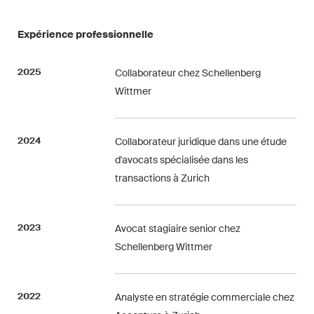
Droit de la propriété
Expérience professionnelle
intellectuelle
2025
Collaborateur chez Schellenberg
Droit de l‘art et du
Wittmer
divertissement / Droit du sport
Droit de l‘énergie
2024
Collaborateur juridique dans une étude
Droit des assurances
d'avocats spécialisée dans les
transactions à Zurich
Droit des sociétés & droit
commercial / Droit des fusions
& acquisitions
2023
Avocat stagiaire senior chez
Schellenberg Wittmer
Droit du travail
Droit fiscal
2022
Analyste en stratégie commerciale chez