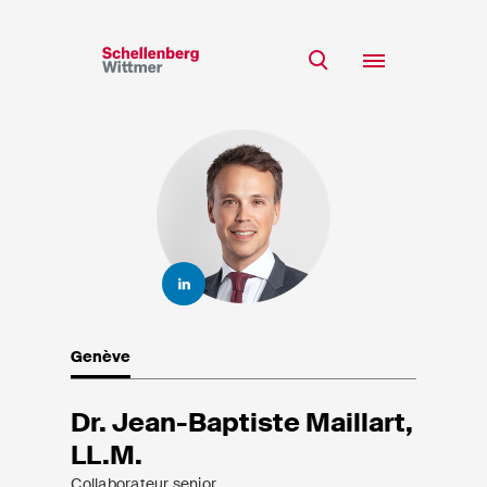
Restez à jour!
*Champs obligatoires
Equipe
Expertise
M
Insights
Mme
s/o
Carrière
RSE
Genève
A propos
Prénom*
Dr. Jean-Baptiste Maillart,
LL.M.
Nom de famille*
Collaborateur senior