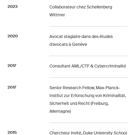
2023
Collaborateur chez Schellenberg
Droit de la propriété
Wittmer
intellectuelle
Droit de l‘art et du
2020
Avocat stagiaire dans des études
divertissement / Droit du sport
d'avocats à Genève
Droit de l‘énergie
2017
Consultant AML/CTF & Cybercriminalité
Droit des assurances
Droit des sociétés & droit
2017
commercial / Droit des fusions
Senior Research Fellow, Max-Planck-
& acquisitions
Institut zur Erforschung von Kriminalität,
Sicherheit und Recht (Freiburg,
Droit du travail
Allemagne)
Droit fiscal
2015
Chercheur invité, Duke University School