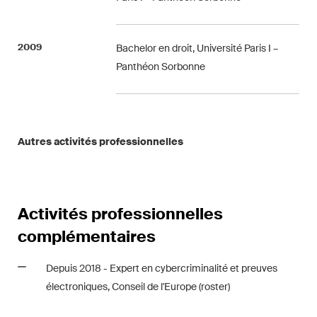
développements clés dans
l'environnement en évolution
rapide des litiges
2009
Bachelor en droit, Université Paris I –
environnementaux, sociaux et
Panthéon Sorbonne
de gouvernance d'entreprise.
The Board's View
Autres activités professionnelles
Analyse concise des
principales tendances dans le
monde en pleine évolution de
la gouvernance d'entreprise
Activités professionnelles
pour les membres des conseils
complémentaires
d'administration des sociétés
suisses.
Depuis 2018 - Expert en cybercriminalité et preuves
électroniques, Conseil de l'Europe (roster)
The M&A Perspective
Une mise à jour régulière d'un