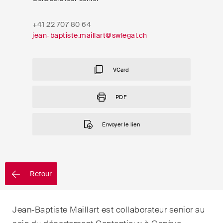
EN
DE
FR
+41 22 707 80 64
Email*
jean-baptiste.maillart@swlegal.ch
VCard
Langue*
PDF
Pays
Envoyer le lien
Newsletters & Newsflashes
Retour
Une sélection mensuelle de
Jean-Baptiste Maillart est collaborateur senior au
sujets clés issus de nos