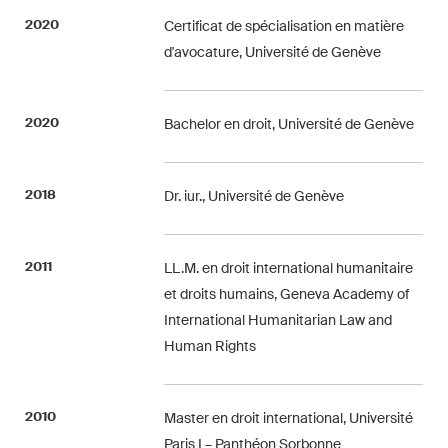
Courriel mensuel contenant les
2020
Certificat de spécialisation en matière
dernières mises à jour et les
d'avocature, Université de Genève
résumés de la jurisprudence
du Tribunal fédéral suisse en
matière d'arbitrage.
2020
Bachelor en droit, Université de Genève
Construction Insights
Des aperçus réguliers des
2018
Dr. iur., Université de Genève
tendances suisses et
internationales et des
2011
développements juridiques
LL.M. en droit international humanitaire
dans le secteur de la
et droits humains, Geneva Academy of
construction.
International Humanitarian Law and
Human Rights
ESG Disputes Reporter
Des aperçus et mises à jour
2010
Master en droit international, Université
réguliers sur les
Paris I – Panthéon Sorbonne