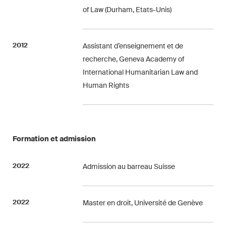
Droit immobilier
of Law (Durham, Etats-Unis)
Droit pénal économique et
compliance
2012
Assistant d’enseignement et de
recherche, Geneva Academy of
ESG
International Humanitarian Law and
Restructuration et insolvabilité
Human Rights
Sciences de la vie
TIC / Droit des données /
Formation et admission
Cybercriminalité
2022
Admission au barreau Suisse
Publications
2022
Master en droit, Université de Genève
Arbitration Case Alert