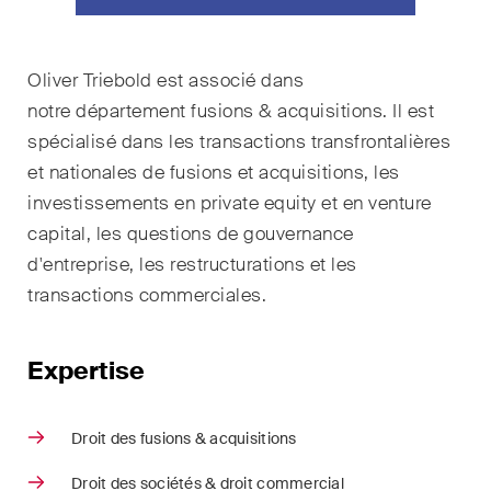
Droit de la propriété
intellectuelle
Oliver Triebold est associé dans
notre département fusions & acquisitions. Il est
Droit de l‘art et du
spécialisé dans les transactions transfrontalières
divertissement / Droit du sport
et nationales de fusions et acquisitions, les
Droit de l‘énergie
investissements en private equity et en venture
capital, les questions de gouvernance
Droit des assurances
d'entreprise, les restructurations et les
Droit des sociétés & droit
transactions commerciales.
commercial / Droit des fusions
& acquisitions
Expertise
Droit du travail
Droit des fusions & acquisitions
Droit fiscal
Droit des sociétés & droit commercial