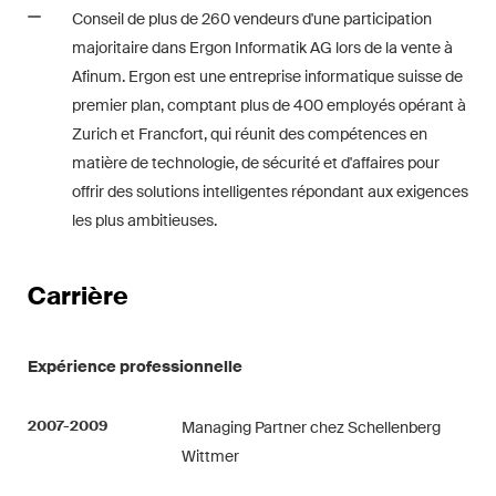
point de vue unique en matière
Conseil de plus de 260 vendeurs d'une participation
de fusions et acquisitions sur
majoritaire dans Ergon Informatik AG lors de la vente à
les changements juridiques,
Afinum. Ergon est une entreprise informatique suisse de
les développements
premier plan, comptant plus de 400 employés opérant à
économiques et les tendances
Zurich et Francfort, qui réunit des compétences en
sociétales en Suisse.
matière de technologie, de sécurité et d'affaires pour
offrir des solutions intelligentes répondant aux exigences
les plus ambitieuses.
J'ai lu et j'accepte l'
avis de confidentialité*.
Carrière
Ce site est protégé par reCAPTCHA et les conditions d'utilisation de
Google s'appliquent .
Avis de confidentialité
et
Conditions d'utilisation
.
Expérience professionnelle
2007-2009
Managing Partner chez Schellenberg
S'abonner
Wittmer