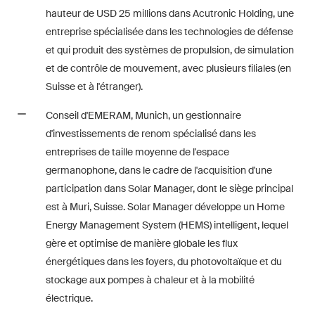
développements clés dans
hauteur de USD 25 millions dans Acutronic Holding, une
l'environnement en évolution
entreprise spécialisée dans les technologies de défense
rapide des litiges
et qui produit des systèmes de propulsion, de simulation
environnementaux, sociaux et
et de contrôle de mouvement, avec plusieurs filiales (en
de gouvernance d'entreprise.
Suisse et à l'étranger).
Conseil d'EMERAM, Munich, un gestionnaire
The Board's View
d'investissements de renom spécialisé dans les
Analyse concise des
entreprises de taille moyenne de l'espace
principales tendances dans le
germanophone, dans le cadre de l'acquisition d'une
monde en pleine évolution de
participation dans Solar Manager, dont le siège principal
la gouvernance d'entreprise
est à Muri, Suisse. Solar Manager développe un Home
pour les membres des conseils
Energy Management System (HEMS) intelligent, lequel
d'administration des sociétés
gère et optimise de manière globale les flux
suisses.
énergétiques dans les foyers, du photovoltaïque et du
stockage aux pompes à chaleur et à la mobilité
The M&A Perspective
électrique.
Une mise à jour régulière d'un