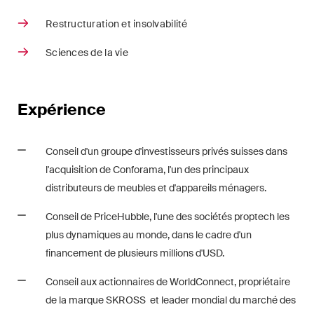
Droit immobilier
Restructuration et insolvabilité
Droit pénal économique et
Sciences de la vie
compliance
ESG
Expérience
Restructuration et insolvabilité
Sciences de la vie
Conseil d'un groupe d'investisseurs privés suisses dans
l'acquisition de Conforama, l'un des principaux
TIC / Droit des données /
distributeurs de meubles et d'appareils ménagers.
Cybercriminalité
Conseil de PriceHubble, l'une des sociétés proptech les
plus dynamiques au monde, dans le cadre d'un
Publications
financement de plusieurs millions d'USD.
Conseil aux actionnaires de WorldConnect, propriétaire
de la marque SKROSS et leader mondial du marché des
Arbitration Case Alert