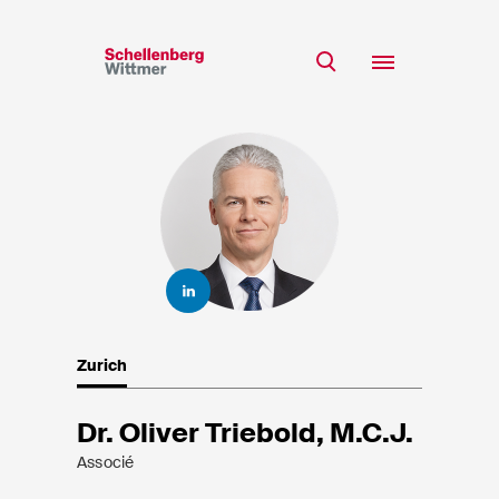
Restez à jour!
*Champs obligatoires
Equipe
Expertise
M
Insights
Mme
s/o
Carrière
RSE
Zurich
A propos
Prénom*
Dr. Oliver Triebold, M.C.J.
Associé
Nom de famille*