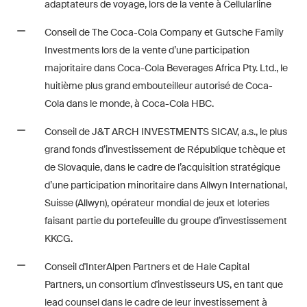
adaptateurs de voyage, lors de la vente à Cellularline
Courriel mensuel contenant les
dernières mises à jour et les
Conseil de The Coca-Cola Company et Gutsche Family
résumés de la jurisprudence
Investments lors de la vente d’une participation
du Tribunal fédéral suisse en
majoritaire dans Coca-Cola Beverages Africa Pty. Ltd., le
matière d'arbitrage.
huitième plus grand embouteilleur autorisé de Coca-
Cola dans le monde, à Coca-Cola HBC.
Construction Insights
Des aperçus réguliers des
Conseil de J&T ARCH INVESTMENTS SICAV, a.s., le plus
tendances suisses et
grand fonds d’investissement de République tchèque et
internationales et des
de Slovaquie, dans le cadre de l’acquisition stratégique
développements juridiques
d’une participation minoritaire dans Allwyn International,
dans le secteur de la
Suisse (Allwyn), opérateur mondial de jeux et loteries
construction.
faisant partie du portefeuille du groupe d’investissement
KKCG.
ESG Disputes Reporter
Conseil d'InterAlpen Partners et de Hale Capital
Des aperçus et mises à jour
Partners, un consortium d'investisseurs US, en tant que
réguliers sur les
lead counsel dans le cadre de leur investissement à