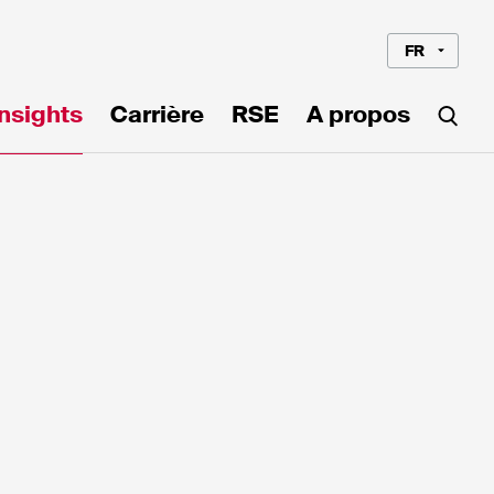
FR
Insights
Carrière
RSE
A propos
Langue*