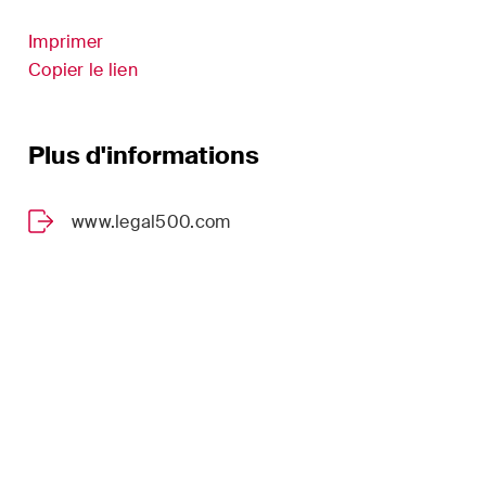
s
Sciences de la vie
Imprimer
droit
Copier le lien
TIC / Droit des données /
es fusions
Cybercriminalité
Plus d'informations
www.legal500.com
er
 à jour
s dans
volution