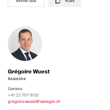
Afficher plus
VCard
Grégoire Wuest
Associé·e
Geneva
+41 22 707 8133
gregoire.wuest@swlegal.ch