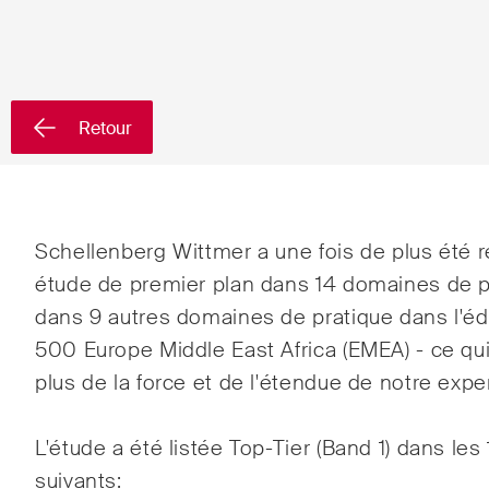
Pays
Retour
Newsletters & Newsflashes
Une sélection mensuelle de
Arbit
Schellenberg Wittmer a une fois de plus ét
sujets clés issus de nos
étude de premier plan dans 14 domaines de 
Clien
domaines d'activités, secteurs
dans 9 autres domaines de pratique dans l'éd
et industries, ainsi que des
Comm
500 Europe Middle East Africa (EMEA) - ce qu
Newsflash sur l'actualité.
plus de la force et de l'étendue de notre exper
Conte
Droit
L'étude a été listée Top-Tier (Band 1) dans le
publi
suivants: