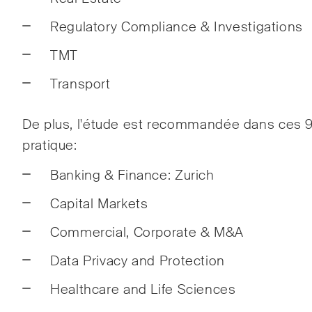
const
Regulatory Compliance & Investigations
TMT
The Board's View
The 
Transport
Analyse concise des
Une m
principales tendances dans le
point
De plus, l'étude est recommandée dans ces 
monde en pleine évolution de
de fu
pratique:
la gouvernance d'entreprise
les c
pour les membres des conseils
les 
Banking & Finance: Zurich
d'administration des sociétés
écono
Capital Markets
suisses.
socié
Commercial, Corporate & M&A
J'ai lu et j'accepte l'
avis de confidentialité*.
Data Privacy and Protection
Healthcare and Life Sciences
Ce site est protégé par reCAPTCHA et les conditions d'utilisation de Google s