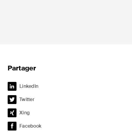
ion
Droit fiscal
Partager
Droit immobilier
LinkedIn
Droit pénal économique et
Twitter
compliance
t du sport
Xing
ESG
Restructuration et insolvabilité
Facebook