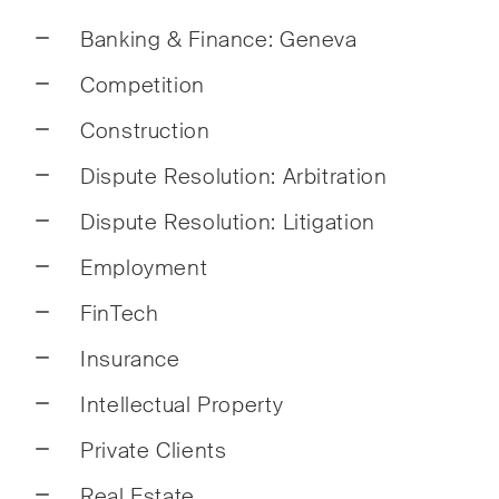
Droit
Banking & Finance: Geneva
Droit
Competition
Construction
Dispute Resolution: Arbitration
Dispute Resolution: Litigation
Publications
Employment
FinTech
Arbitration Case Alert
Const
Insurance
Courriel mensuel contenant les
Des a
dernières mises à jour et les
tenda
Intellectual Property
résumés de la jurisprudence
inter
Private Clients
du Tribunal fédéral suisse en
dével
matière d'arbitrage.
dans 
Real Estate