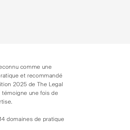
rage international
Droit de la construct
é reconnu comme une
pratique et recommandé
ts privés
Droit de la propriété
ition 2025 de The Legal
intellectuelle
erce et transport
i témoigne une fois de
Droit de l‘art et du
tise.
ntieux
divertissement / Droi
 administratif et marchés
s 14 domaines de pratique
Droit de l‘énergie
cs