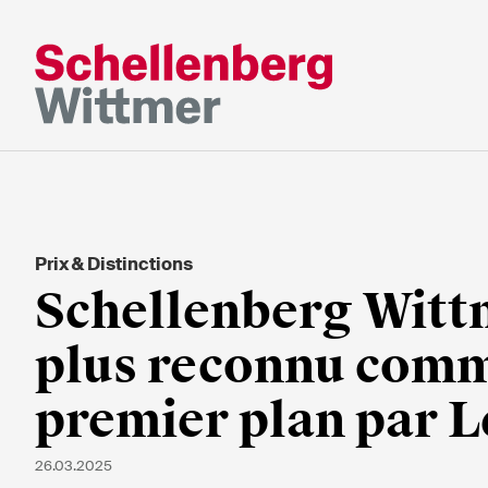
Restez à jour
*Champs obligatoires
Prix & Distinctions
M
Schellenberg Wittm
Mme
s/o
plus reconnu comm
premier plan par L
Prénom*
Nom de fa
26.03.2025