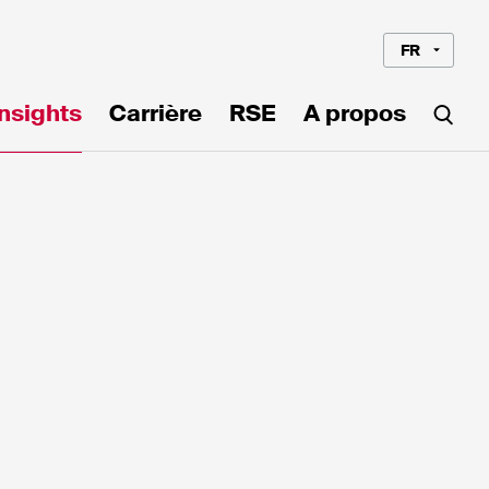
FR
Insights
Carrière
RSE
A propos
Langue*