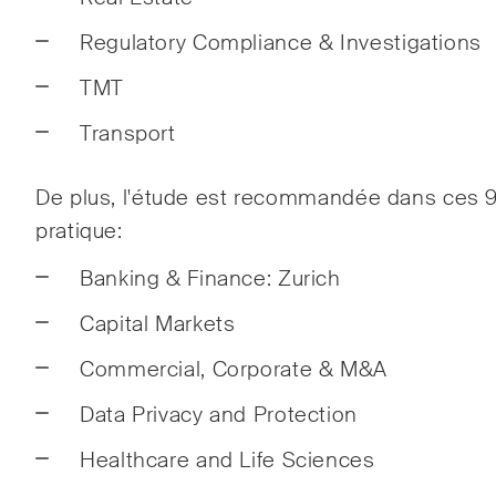
const
Regulatory Compliance & Investigations
TMT
The Board's View
The 
Transport
Analyse concise des
Une m
principales tendances dans le
point
De plus, l'étude est recommandée dans ces 
monde en pleine évolution de
de fu
pratique:
la gouvernance d'entreprise
les c
pour les membres des conseils
les 
Banking & Finance: Zurich
d'administration des sociétés
écono
Capital Markets
suisses.
socié
Commercial, Corporate & M&A
J'ai lu et j'accepte l'
avis de confidentialité*.
Data Privacy and Protection
Healthcare and Life Sciences
Ce site est protégé par reCAPTCHA et les conditions d'utilisation de Google s