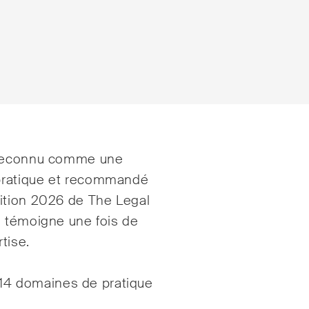
rage international
Droit de la construct
é reconnu comme une
pratique et recommandé
ts privés
Droit de la propriété
ition 2026 de The Legal
intellectuelle
erce et transport
i témoigne une fois de
Droit de l‘art et du
tise.
ntieux
divertissement / Droi
 administratif et marchés
s 14 domaines de pratique
Droit de l‘énergie
cs