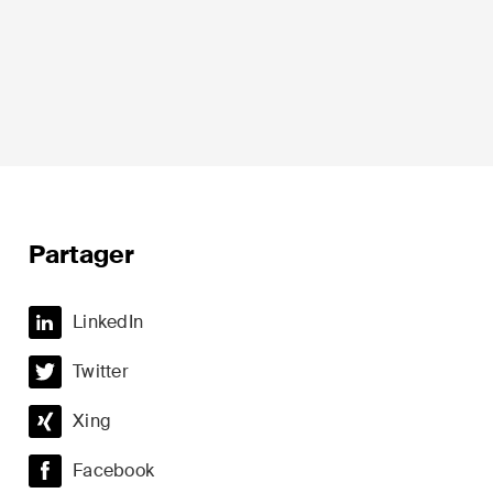
ion
Droit fiscal
Partager
Droit immobilier
LinkedIn
Droit pénal économique et
Twitter
compliance
t du sport
Xing
ESG
Restructuration et insolvabilité
Facebook