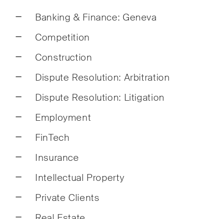
Droit
Banking & Finance: Geneva
Droit
Competition
Construction
Dispute Resolution: Arbitration
Dispute Resolution: Litigation
Publications
Employment
FinTech
Arbitration Case Alert
Const
Insurance
Courriel mensuel contenant les
Des a
dernières mises à jour et les
tenda
Intellectual Property
résumés de la jurisprudence
inter
Private Clients
du Tribunal fédéral suisse en
dével
matière d'arbitrage.
dans 
Real Estate