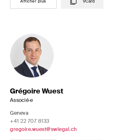
Afficher plus
VCard
Grégoire Wuest
Associé·e
Geneva
+41 22 707 8133
gregoire.wuest@swlegal.ch