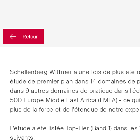
Pays
Retour
Newsletters & Newsflashes
Une sélection mensuelle de
Arbit
Schellenberg Wittmer a une fois de plus ét
sujets clés issus de nos
étude de premier plan dans 14 domaines de 
Clien
domaines d'activités, secteurs
dans 9 autres domaines de pratique dans l'éd
et industries, ainsi que des
Comm
500 Europe Middle East Africa (EMEA) - ce qu
Newsflash sur l'actualité.
plus de la force et de l'étendue de notre exper
Conte
Droit
L'étude a été listée Top-Tier (Band 1) dans le
publi
suivants: