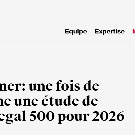
Equipe
Expertise
!
er: une fois de
e une étude de
egal 500 pour 2026
mille*
Email*