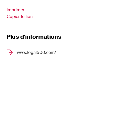
s
Sciences de la vie
Imprimer
droit
Copier le lien
TIC / Droit des données /
es fusions
Cybercriminalité
Plus d'informations
www.legal500.com/
er
 à jour
s dans
volution