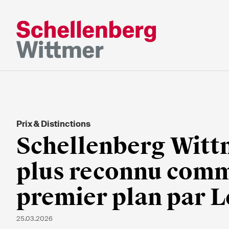
Restez à jour
*Champs obligatoires
Prix & Distinctions
M
Schellenberg Wittm
Mme
s/o
plus reconnu comm
premier plan par L
Prénom*
Nom de fa
25.03.2026