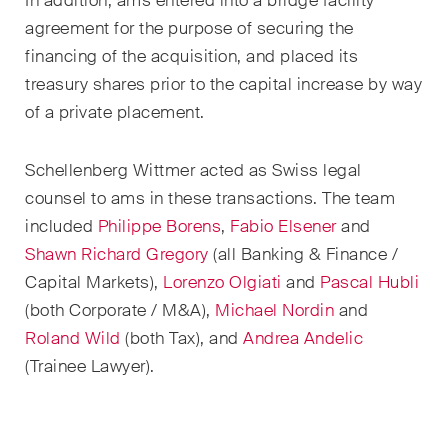
In addition, ams entered into a bridge facility
domaines d'activités, secteurs
et industries, ainsi que des
agreement for the purpose of securing the
Newsflash sur l'actualité.
financing of the acquisition
,
and placed its
treasury shares
prior to the capital increase
by way
Arbitrage international
of a private placement.
Clients privés
Schellenberg Wittmer
acted as Swiss legal
Commerce et transport
counsel to
ams
in these transactions. The team
included
Philippe Borens
,
Fabio Elsener
and
Contentieux
Shawn Richard Gregory
(all
Banking & Finance /
Droit administratif et marchés
C
apital
M
arkets),
Lorenzo Olgiati
and
Pascal Hubli
publics
(both Corporate / M&A),
Michael Nordin
and
Roland Wild
(
both
T
ax)
, and
Andrea Andelic
Droit bancaire & financier
(Trainee Lawyer).
Droit de la concurrence
Droit de la construction