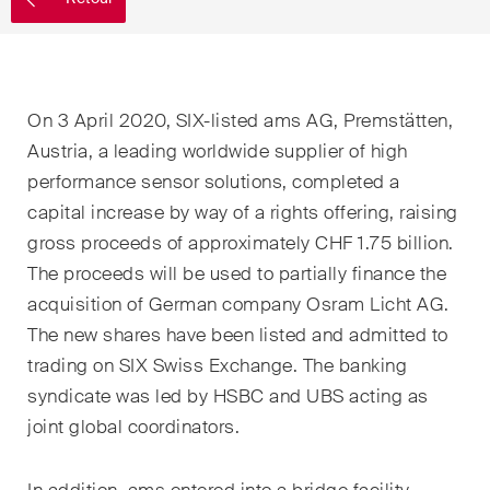
EN
DE
FR
Email*
On 3 April 2020, SIX-listed ams AG, Premstätten,
Austria, a leading worldwide supplier of high
Langue*
performance sensor solutions, completed a
capital increase by way of a rights offering, raising
gross proceeds of approximately CHF 1.75 billion.
Pays
The proceeds will be used to partially finance the
acquisition of German company Osram Licht AG.
The new shares have been listed and admitted to
Newsletters & Newsflashes
trading on SIX Swiss Exchange. The banking
syndicate was led by HSBC and UBS acting as
joint global coordinators.
Une sélection mensuelle de
sujets clés issus de nos