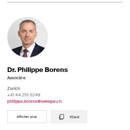
Droit immobilier
Droit pénal économique et
compliance
ESG
Restructuration et insolvabilité
Sciences de la vie
Dr. Philippe Borens
TIC / Droit des données /
Associé·e
Cybercriminalité
Zurich
+41 44 215 5249
philippe.borens@swlegal.ch
Publications
Afficher plus
VCard
Arbitration Case Alert