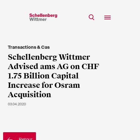
Restez à jour!
*Champs obligatoires
Transactions & Cas
Equipe
Schellenberg Wittmer
Expertise
Advised ams AG on CHF
M
Insights
1.75 Billion Capital
Mme
Increase for Osram
s/o
Carrière
Acquisition
RSE
03.04.2020
A propos
Prénom*
Nom de famille*
Retour