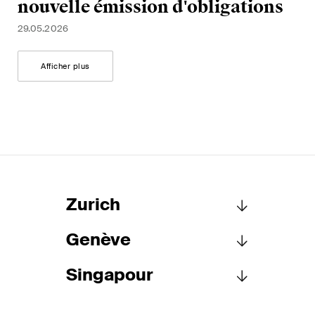
nouvelle émission d'obligations
29.05.2026
Afficher plus
Zurich
Genève
Schellenberg Wittmer SA
Löwenstrasse 19
Singapour
Case postale 2201
Schellenberg Wittmer SA
8021 Zurich
15bis, rue des Alpes
Suisse
Case postale 1400
Schellenberg Wittmer Pte Ltd