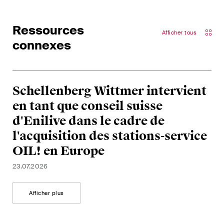
développements clés dans
l'environnement en évolution
rapide des litiges
Ressources
Afficher tous
environnementaux, sociaux et
connexes
de gouvernance d'entreprise.
Schellenberg Wittmer intervient
The Board's View
Analyse concise des
en tant que conseil suisse
principales tendances dans le
d'Enilive dans le cadre de
monde en pleine évolution de
l'acquisition des stations-service
la gouvernance d'entreprise
OIL! en Europe
pour les membres des conseils
d'administration des sociétés
23.07.2026
suisses.
Afficher plus
The M&A Perspective
Une mise à jour régulière d'un