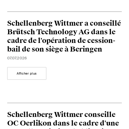
point de vue unique en matière
de fusions et acquisitions sur
les changements juridiques,
Schellenberg Wittmer a conseillé
les développements
Brütsch Technology AG dans le
économiques et les tendances
cadre de l'opération de cession-
sociétales en Suisse.
bail de son siège à Beringen
07.07.2026
J'ai lu et j'accepte l'
avis de confidentialité*.
Afficher plus
Ce site est protégé par reCAPTCHA et les conditions d'utilisation de
Google s'appliquent .
Avis de confidentialité
et
Conditions d'utilisation
.
Schellenberg Wittmer conseille
S'abonner
OC Oerlikon dans le cadre d'une