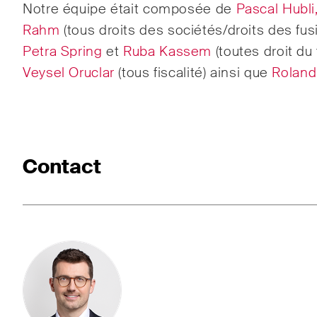
Notre équipe était composée de
Pascal Hubli
Droit
Rahm
(tous droits des sociétés/droits des fusi
Droit
Petra Spring
et
Ruba Kassem
(toutes droit du 
Veysel Oruclar
(tous fiscalité) ainsi que
Roland
Publications
Contact
Arbitration Case Alert
Const
Courriel mensuel contenant les
Des a
dernières mises à jour et les
tenda
résumés de la jurisprudence
inter
du Tribunal fédéral suisse en
dével
matière d'arbitrage.
dans 