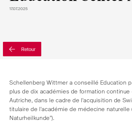
17.07.2025
Pays
Newsletters & Newsflashes
Retour
Une sélection mensuelle de
Arbit
sujets clés issus de nos
Clien
domaines d'activités, secteurs
Schellenberg Wittmer a conseillé Education 
et industries, ainsi que des
plus de dix académies de formation continue
Comm
Newsflash sur l'actualité.
Autriche, dans le cadre de l'acquisition de S
Conte
titulaire de l'académie de médecine naturelle
Naturheilkunde").
Droit
publi