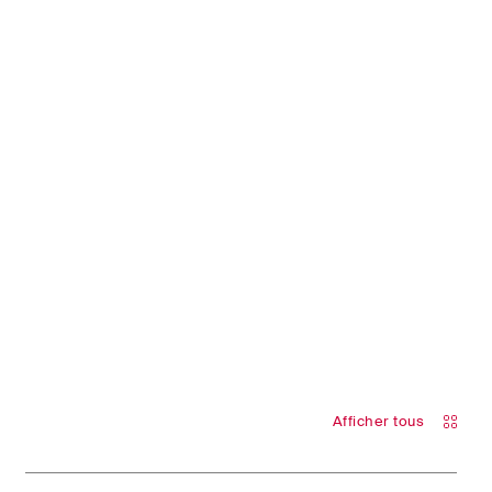
ociaux et
reprise.
Afficher tous