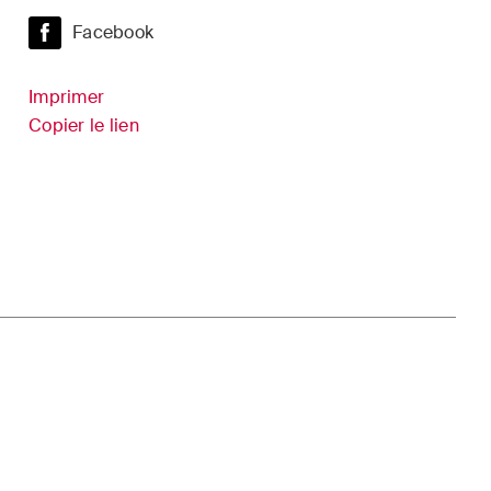
s
Sciences de la vie
Facebook
droit
TIC / Droit des données /
es fusions
Imprimer
Cybercriminalité
Copier le lien
er
 à jour
s dans
volution