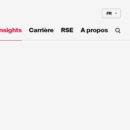
FR
Insights
Carrière
RSE
A propos
Langue*