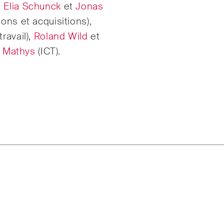
Droit des assurance
,
Elia Schunck
et
Jonas
 bancaire & financier
ons et acquisitions),
Droit des sociétés & 
 de la concurrence
travail),
Roland Wild
et
commercial / Droit d
 Mathys
(ICT).
& acquisitions
Droit du travail
ruction Insights
ESG Disputes Report
perçus réguliers des
Des aperçus et mises
nces suisses et
réguliers sur les
nationales et des
développements clé
oppements juridiques
l'environnement en é
le secteur de la
rapide des litiges