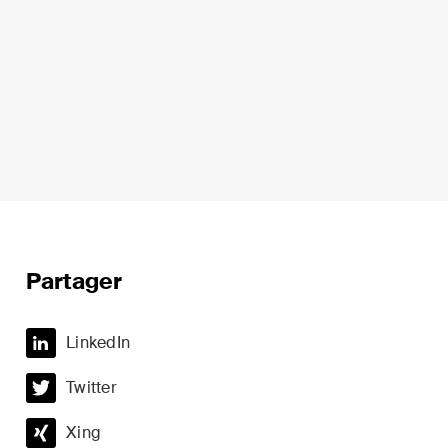
ion
Droit fiscal
Droit immobilier
Partager
Droit pénal économique et
compliance
LinkedIn
t du sport
ESG
Twitter
Restructuration et insolvabilité
Xing