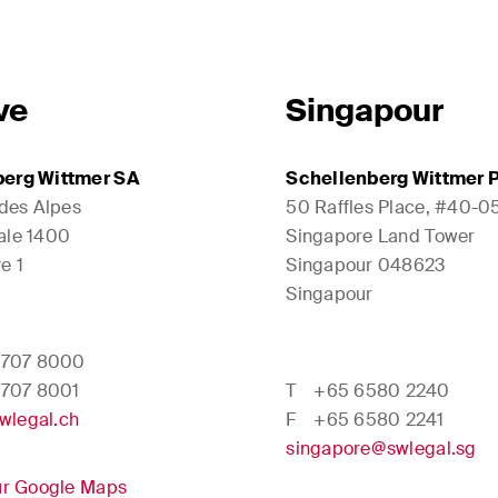
ve
Singapour
berg Wittmer SA
Schellenberg Wittmer P
 des Alpes
50 Raffles Place, #40-0
ale 1400
Singapore Land Tower
e 1
Singapour 048623
Singapour
 707 8000
 707 8001
T
+65 6580 2240
wlegal.ch
F
+65 6580 2241
singapore@swlegal.sg
sur Google Maps