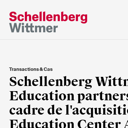
Restez à jour
*Champs obligatoires
Transactions & Cas
M
Schellenberg Wittm
Mme
s/o
Education partner
cadre de l'acquisit
Prénom*
Nom de fa
Education Center