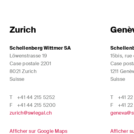
Zurich
Genè
Schellenberg Wittmer SA
Schellen
Löwenstrasse 19
15bis, rue
Case postale 2201
Case post
8021 Zurich
1211 Genèv
Suisse
Suisse
T
+41 44 215 5252
T
+41 22
F
+41 44 215 5200
F
+41 22
zurich@swlegal.ch
geneva@s
Afficher sur Google Maps
Afficher 