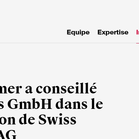
Equipe
Expertise
!
er a conseillé
s GmbH dans le
ion de Swiss
mille*
Email*
 AG