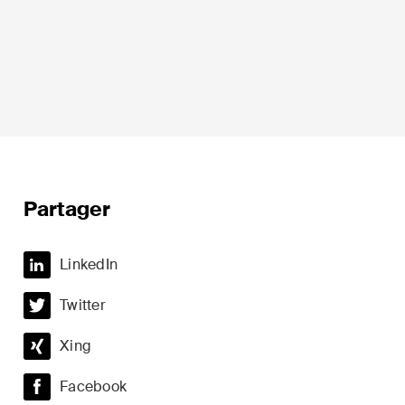
ion
Droit fiscal
Partager
Droit immobilier
LinkedIn
Droit pénal économique et
Twitter
compliance
t du sport
Xing
ESG
Restructuration et insolvabilité
Facebook