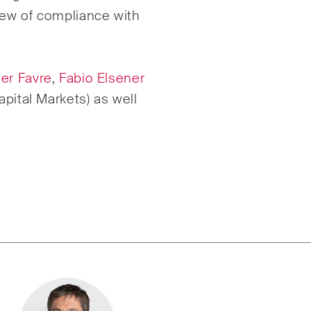
Droit des assurance
iew of compliance with
 bancaire & financier
Droit des sociétés & 
 de la concurrence
commercial / Droit d
& acquisitions
ier Favre
,
Fabio Elsener
apital Markets) as well
Droit du travail
ruction Insights
ESG Disputes Report
perçus réguliers des
Des aperçus et mises
nces suisses et
réguliers sur les
nationales et des
développements clé
oppements juridiques
l'environnement en é
le secteur de la
rapide des litiges