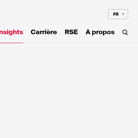
FR
Insights
Carrière
RSE
A propos
Langue*