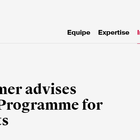
Equipe
Expertise
!
mer advises
 Programme for
ts
mille*
Email*