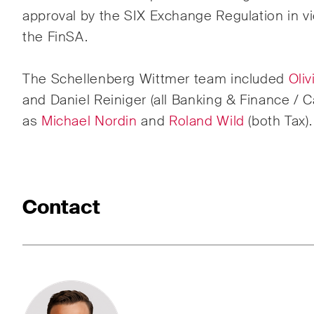
approval by the SIX Exchange Regulation in v
Droit
the FinSA.
Droit
The Schellenberg Wittmer team included
Oliv
and Daniel Reiniger (all Banking & Finance / C
as
Michael Nordin
and
Roland Wild
(both Tax).
Publications
Contact
Arbitration Case Alert
Const
Courriel mensuel contenant les
Des a
dernières mises à jour et les
tenda
résumés de la jurisprudence
inter
du Tribunal fédéral suisse en
dével
matière d'arbitrage.
dans 