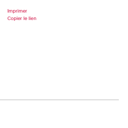
s
Sciences de la vie
Imprimer
droit
Copier le lien
TIC / Droit des données /
es fusions
Cybercriminalité
er
 à jour
s dans
volution