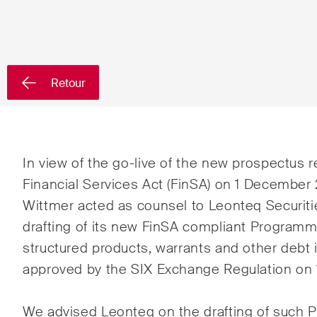
Pays
Retour
Newsletters & Newsflashes
Une sélection mensuelle de
Arbit
In view of the go-live of the new prospectus
sujets clés issus de nos
Financial Services Act (FinSA) on 1 December
Clien
domaines d'activités, secteurs
Wittmer acted as counsel to Leonteq Securiti
et industries, ainsi que des
Comm
drafting of its new FinSA compliant Programm
Newsflash sur l'actualité.
structured products, warrants and other debt
Conte
approved by the SIX Exchange Regulation on
Droit
publi
We advised Leonteq on the drafting of such