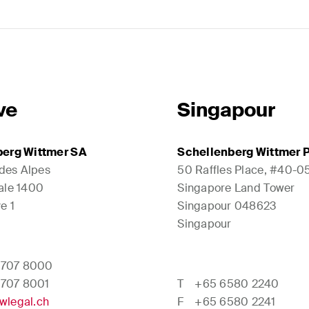
ve
Singapour
berg Wittmer SA
Schellenberg Wittmer P
 des Alpes
50 Raffles Place, #40-0
ale 1400
Singapore Land Tower
e 1
Singapour 048623
Singapour
 707 8000
 707 8001
T
+65 6580 2240
wlegal.ch
F
+65 6580 2241