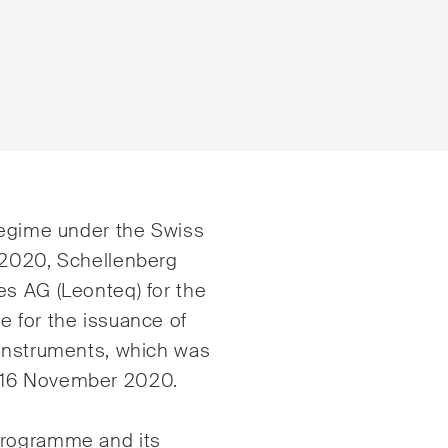
rage international
Droit de la construct
 regime under the Swiss
 2020, Schellenberg
ts privés
Droit de la propriété
es AG (Leonteq) for the
intellectuelle
erce et transport
e for the issuance of
Droit de l‘art et du
 instruments, which was
ntieux
divertissement / Droi
 16 November 2020.
 administratif et marchés
Droit de l‘énergie
cs
 Programme and
its