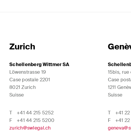
Zurich
Genè
Schellenberg Wittmer SA
Schellen
Löwenstrasse 19
15bis, rue
Case postale 2201
Case post
8021 Zurich
1211 Genèv
Suisse
Suisse
T
+41 44 215 5252
T
+41 22
F
+41 44 215 5200
F
+41 22
zurich@swlegal.ch
geneva@s