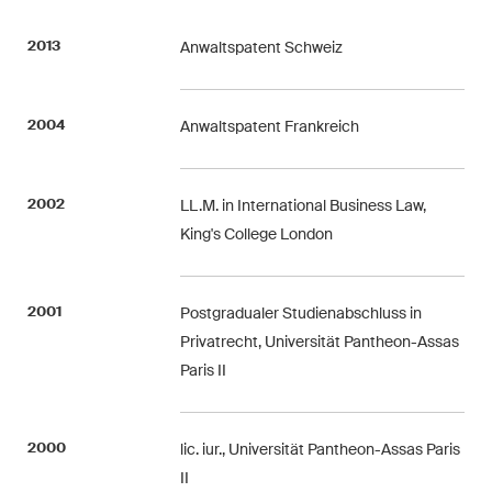
Regelmässige Einblicke und
Updates zu wichtigen
2013
Anwaltspatent Schweiz
Entwicklungen in der sich
schnell verändernden
2004
Anwaltspatent Frankreich
Umgebung von Umwelt-,
Sozial- und Corporate-
Governance-Streitigkeiten.
2002
LL.M. in International Business Law,
King's College London
The Board's View
Prägnante Analyse der
2001
Postgradualer Studienabschluss in
wichtigsten Trends in der sich
Privatrecht, Universität Pantheon-Assas
schnell verändernden Welt der
Paris II
Unternehmen Governance für
Verwaltungsratsmitglieder von
Schweizer Unternehmen.
2000
lic. iur., Universität Pantheon-Assas Paris
II