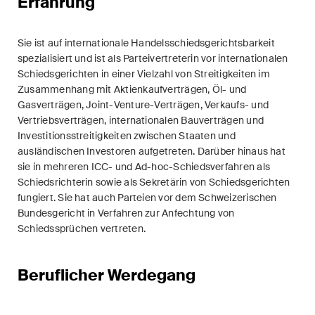
Erfahrung
Restrukturierungen und
Insolvenz
Sie ist auf internationale Handelsschiedsgerichtsbarkeit
spezialisiert und ist als Parteivertreterin vor internationalen
Steuerrecht
Schiedsgerichten in einer Vielzahl von Streitigkeiten im
Zusammenhang mit Aktienkaufverträgen, Öl- und
Versicherungsrecht
Gasverträgen, Joint-Venture-Verträgen, Verkaufs- und
Vertriebsverträgen, internationalen Bauverträgen und
Verwaltungsrecht und
Investitionsstreitigkeiten zwischen Staaten und
öffentliche Beschaffungen
ausländischen Investoren aufgetreten. Darüber hinaus hat
sie in mehreren ICC- und Ad-hoc-Schiedsverfahren als
Wettbewerbs- & Kartellrecht
Schiedsrichterin sowie als Sekretärin von Schiedsgerichten
fungiert. Sie hat auch Parteien vor dem Schweizerischen
Wirtschaftsstrafrecht und
Bundesgericht in Verfahren zur Anfechtung von
Compliance
Schiedssprüchen vertreten.
Beruflicher Werdegang
Publikationen