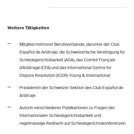
The M&A Perspective
Ein regelmässiger Blick aus
einer einzigartigen M&A-
Perspektive auf rechtliche
Weitere Tätigkeiten
Änderungen, wirtschaftliche
Entwicklungen und
Mitglied mehrerer Berufsverbände, darunter der Club
gesellschaftliche Trends in der
Español de Arbitraje, die Schweizerische Vereinigung für
Schweiz.
Schiedsgerichtsbarkeit (ASA), das Comité Français
d'Arbitrage (CFA) und das International Centre for
Dispute Resolution (ICDR) Young & International
Ich habe die Datenschutzerklärung
gelesen
uns akzeptiert*
Präsidentin der Schweizer Sektion des Club Español de
Arbitraje
Diese Website ist durch reCAPTCHA geschützt und es gelten die Google-
Autorin verschiedener Publikationen zu Fragen der
Datenschutzerklärung
und
Nutzungsbedingungen
.
internationalen Schiedsgerichtsbarkeit und
regelmässige Rednerin auf Schiedsgerichtskonferenzen