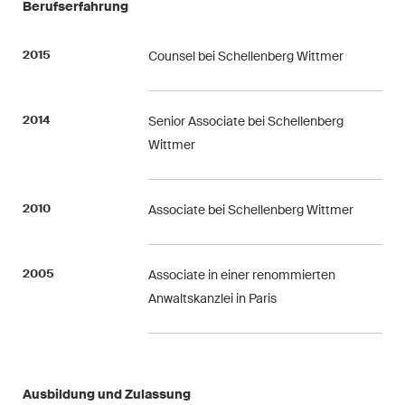
Berufserfahrung
Arbitration Case Alert
Monatliche E-Mail mit den
2015
Counsel bei Schellenberg Wittmer
neuesten Updates und
Zusammenfassungen der
Rechtsprechung des
2014
Senior Associate bei Schellenberg
Schweizerischen
Wittmer
Bundesgerichts in
Schiedsverfahren.
2010
Associate bei Schellenberg Wittmer
Construction Insights
Regelmässige Einblicke in
2005
Associate in einer renommierten
Schweizer und internationale
Anwaltskanzlei in Paris
Trends und rechtliche
Entwicklungen in der
Baubranche.
ESG Disputes Reporter
Ausbildung und Zulassung