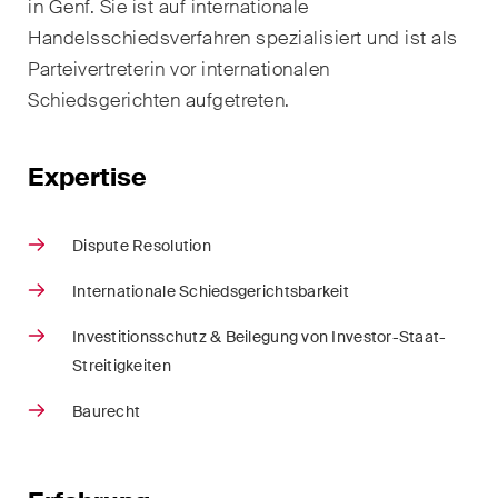
in Genf. Sie ist auf internationale
Handelsrecht / M&A
Handelsschiedsverfahren spezialisiert und ist als
Handel und Transport
Parteivertreterin vor internationalen
Schiedsgerichten aufgetreten.
ICT / Data / Cyberkriminalität
Immaterialgüterrecht
Expertise
Immobilienrecht
Dispute Resolution
Internationale
Schiedsgerichtsbarkeit
Internationale Schiedsgerichtsbarkeit
Investitionsschutz & Beilegung von Investor-Staat-
Kunstrecht & Entertainment /
Streitigkeiten
Sportrecht
Baurecht
Life Sciences
Private Wealth