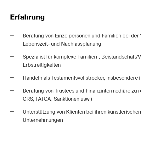
Rechtsprechung des
Entwi
Schweizerischen
Baub
Erfahrung
Bundesgerichts in
Schiedsverfahren.
Beratung von Einzelpersonen und Familien bei der
Lebenszeit- und Nachlassplanung
The Board's View
The 
Spezialist für komplexe
Familien-,
Beistandschaft
/
Prägnante Analyse der
Ein r
Erbstreitigkeiten
wichtigsten Trends in der sich
einer
schnell verändernden Welt der
Persp
Handeln als Testamentsvollstrecker,
insbesondere
i
Unternehmen Governance für
Änder
Beratung von Trustees und Finanzintermediäre zu 
Verwaltungsratsmitglieder von
Entw
CRS,
FATCA, Sanktionen
usw.)
Schweizer Unternehmen.
gesel
Schwe
Unterstützung von Klienten bei ihren künstlerische
Unternehmungen
Ich habe die Datenschutzerklärung
gelesen uns a