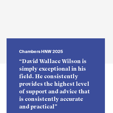
Sprache*
Chambers HNW 2025
Legal 500
Chambers
Lexology 
Chambers
“David Wallace Wilson is
“David Wils
“A high
“Unriva
“He is 
simply exceptional in his
best lawyer
dynami
peers”
He is v
field. He consistently
in his area”
practica
t
Private Wealth
provides the highest level
advice a
minalität
Restrukturierungen und
of support and advice that
Insolvenz
t
is consistently accurate
Steuerrecht
and practical”