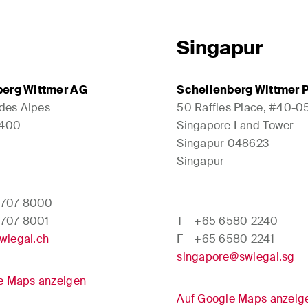
Singapur
berg Wittmer AG
Schellenberg Wittmer P
 des Alpes
50 Raffles Place, #40-0
1400
Singapore Land Tower
Singapur 048623
Singapur
 707 8000
 707 8001
T
+65 6580 2240
wlegal.ch
F
+65 6580 2241
singapore@swlegal.sg
e Maps anzeigen
Auf Google Maps anzeig