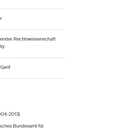
r
chender Rechtswissenschaft
ity
 Genf
004-2013)
isches Bundesamt für