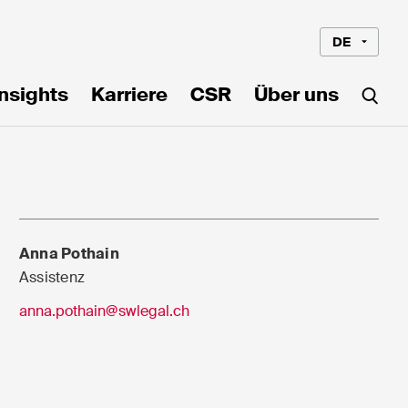
DE
Insights
Karriere
CSR
Über uns
Anna Pothain
Assistenz
anna.pothain@swlegal.ch