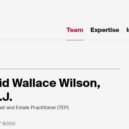
Team
Expertise
uf
en!
id Wallace Wilson,
.J.
ust and Estate Practitioner (TEP)
7 8000