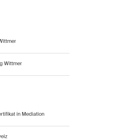
enschutzerklärung
und
Nutzungsbedingungen
.
Wittmer
rg Wittmer
tifikat in Mediation
weiz