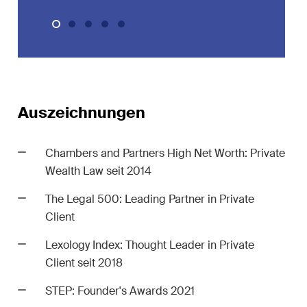
Versicherungsrecht
it
Verwaltungsrecht und
öffentliche Beschaffungen
inment /
Wettbewerbs- & Kartellrecht
Auszeichnungen
Wirtschaftsstrafrecht und
Compliance
Chambers and Partners High Net Worth: Private
Wealth Law seit 2014
The Legal 500: Leading Partner in Private
Client
er
Lexology Index: Thought Leader in Private
cke und
Client seit 2018
n
STEP: Founder's Awards 2021
 sich