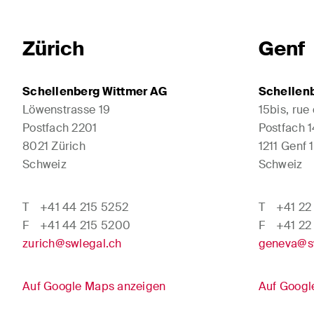
Zürich
Genf
Schellenberg Wittmer AG
Schellen
Löwenstrasse 19
15bis, rue
Postfach 2201
Postfach 
8021 Zürich
1211 Genf 1
Schweiz
Schweiz
T
+41 44 215 5252
T
+41 22
F
+41 44 215 5200
F
+41 22
zurich@swlegal.ch
geneva@s
Auf Google Maps anzeigen
Auf Googl