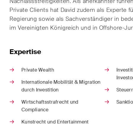
Nachlassstreitigkeiten.
Als anerkannter führe
ESG
Private Clients hat David zudem als Experte f
Regierung sowie als Sachverständiger in bede
Ener
im Vereinigten Königreich und in Offshore-Juri
Gesel
Hand
Expertise
Private Wealth
Investi
Investo
Publikationen
Internationale Mobilität & Migration
durch Investition
Steuer
Wirtschaftsstrafrecht und
Sankti
Arbitration Case Alert
Const
Compliance
Monatliche E-Mail mit den
Regel
neuesten Updates und
Schwe
Kunstrecht und Entertainment
Zusammenfassungen der
Trend