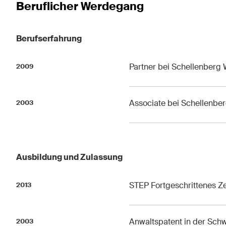
Beruflicher Werdegang
Diese Website ist durch reCAPTCHA geschützt und es gelten die Google-
Dat
Berufserfahrung
Abonnieren
Partner bei Schellenberg 
2009
Associate bei Schellenbe
2003
Ausbildung und Zulassung
STEP Fortgeschrittenes Zer
2013
Anwaltspatent in der Sch
2003