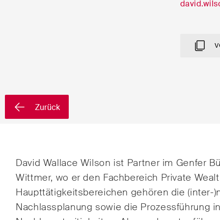
david.wil
Vorname*
Nachnam
V
Land*
Newsletters & Newsflashes
Zurück
Monatlich ausgewählte
Arbei
Kernthemen aus unseren
David Wallace Wilson ist Partner im Genfer B
Banki
Tätigkeitsbereiche,
Wittmer, wo er den Fachbereich Private Weal
Fachgebiete und Branchen,
Baur
Haupttätigkeitsbereichen gehören die (inter-)
sowie Newsflashes über die
Nachlassplanung sowie
die Prozessführung i
jüngsten Entwicklungen.
Dispu