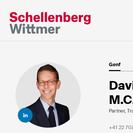
Bleiben Sie a
dem Laufend
Genf
* Erforderliche Felder
Dav
M.C
Herr
Frau
Partner, Tr
k.A.
+41 22 70