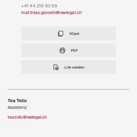
EN
DE
FR
+41 44 215 93 99
Nachname
matthias.gstoehl@swlegal.ch
E-Mail*
VCard
PDF
Sprache*
Link senden
Land*
Tea Tolic
Assistenz
Newsletters & Newsflashes
tea.tolic@swlegal.ch
Monatlich ausgewählte