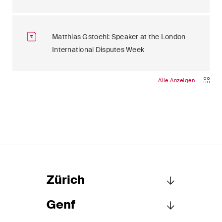
Matthias Gstoehl: Speaker at the London
International Disputes Week
Alle Anzeigen
Zürich
Genf
Schellenberg Wittmer AG
Löwenstrasse 19