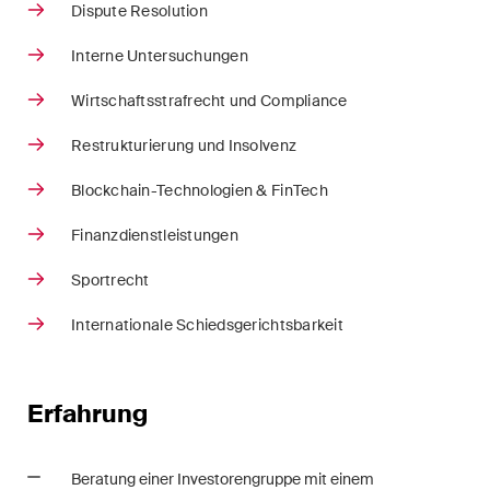
Dispute Resolution
Arbitration Case Alert
Monatliche E-Mail mit den
Interne Untersuchungen
neuesten Updates und
Wirtschaftsstrafrecht und Compliance
Zusammenfassungen der
Rechtsprechung des
Restrukturierung und Insolvenz
Schweizerischen
Blockchain-Technologien & FinTech
Bundesgerichts in
Schiedsverfahren.
Finanzdienstleistungen
Construction Insights
Sportrecht
Regelmässige Einblicke in
Internationale Schiedsgerichtsbarkeit
Schweizer und internationale
Trends und rechtliche
Entwicklungen in der
Erfahrung
Baubranche.
ESG Disputes Reporter
Beratung einer Investorengruppe mit einem