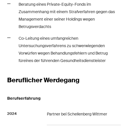
The M&A Perspective
Beratung eines Private-Equity-Fonds im
Ein regelmässiger Blick aus
Zusammenhang mit einem Strafverfahren gegen das
einer einzigartigen M&A-
Management einer seiner Holdings wegen
Perspektive auf rechtliche
Betrugsverdachts
Änderungen, wirtschaftliche
Entwicklungen und
Co-Leitung eines umfangreichen
gesellschaftliche Trends in der
Untersuchungsverfahrens zu schwerwiegenden
Schweiz.
Vorwürfen wegen Behandlungsfehlern und Betrug
füreines der führenden Gesundheitsdienstleister
Ich habe die Datenschutzerklärung
gelesen
Beruflicher Werdegang
uns akzeptiert*
Berufserfahrung
Diese Website ist durch reCAPTCHA geschützt und es gelten die Google-
Datenschutzerklärung
und
Nutzungsbedingungen
.
2024
Partner bei Schellenberg Wittmer