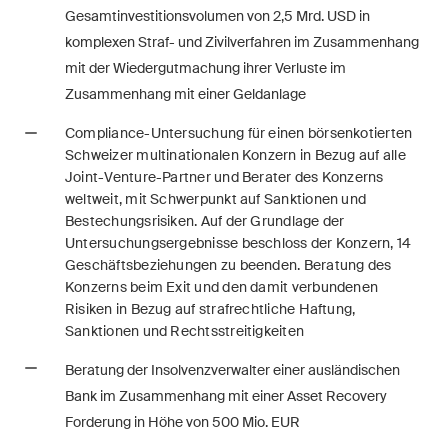
Regelmässige Einblicke und
Gesamtinvestitionsvolumen von 2,5 Mrd. USD in
Updates zu wichtigen
komplexen Straf- und Zivilverfahren im Zusammenhang
Entwicklungen in der sich
mit der Wiedergutmachung ihrer Verluste im
schnell verändernden
Zusammenhang mit einer Geldanlage
Umgebung von Umwelt-,
Compliance-Untersuchung für einen börsenkotierten
Sozial- und Corporate-
Schweizer multinationalen Konzern in Bezug auf alle
Governance-Streitigkeiten.
Joint-Venture-Partner und Berater des Konzerns
weltweit, mit Schwerpunkt auf Sanktionen und
Bestechungsrisiken. Auf der Grundlage der
Untersuchungsergebnisse beschloss der Konzern, 14
The Board's View
Geschäftsbeziehungen zu beenden. Beratung des
Prägnante Analyse der
Konzerns beim Exit und den damit verbundenen
wichtigsten Trends in der sich
Risiken in Bezug auf strafrechtliche Haftung,
schnell verändernden Welt der
Sanktionen und Rechtsstreitigkeiten
Unternehmen Governance für
Beratung der Insolvenzverwalter einer ausländischen
Verwaltungsratsmitglieder von
Bank im Zusammenhang mit einer Asset Recovery
Schweizer Unternehmen.
Forderung in Höhe von 500 Mio. EUR