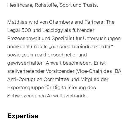
Healthcare, Rohstoffe, Sport und Trusts.
Restrukturierungen und
Insolvenz
Matthias wird von Chambers and Partners, The
Steuerrecht
Legal 500 und Lexology als führender
Prozessanwalt und Spezialist für Untersuchungen
Versicherungsrecht
anerkannt und als „äusserst beeindruckender“
Verwaltungsrecht und
sowie „sehr reaktionsschneller und
öffentliche Beschaffungen
gewissenhafter“ Anwalt beschrieben. Er ist
stellvertretender Vorsitzender (Vice-Chair) des IBA
Wettbewerbs- & Kartellrecht
Anti-Corruption Committee und Mitglied der
Wirtschaftsstrafrecht und
Expertengruppe für Digitalisierung des
Compliance
Schweizerischen Anwaltsverbands.
Expertise
Publikationen