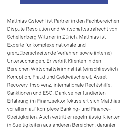
Handelsrecht / M&A
Handel und Transport
Matthias Gstoehl ist Partner in den Fachbereichen
Dispute Resolution und Wirtschaftsstrafrecht von
ICT / Data / Cyberkriminalität
Schellenberg Wittmer in Zürich. Matthias
ist
Immaterialgüterrecht
Experte für komplexe nationale und
grenzüberschreitende Verfahren sowie (interne)
Immobilienrecht
Untersuchungen. Er vertritt Klienten in den
Internationale
Bereichen Wirtschaftskriminalität (einschliesslich
Schiedsgerichtsbarkeit
Korruption, Fraud und Geldwäscherei), Asset
Recovery, Insolvenz, internationale Rechtshilfe,
Kunstrecht & Entertainment /
Sanktionen und ESG. Dank seiner fundierten
Sportrecht
Erfahrung im Finanzsektor fokussiert sich Matthias
Life Sciences
vor allem auf komplexe Banking- und Finance-
Streitigkeiten. Auch vertritt er regelmässig Klienten
Private Wealth
in Streitigkeiten aus anderen Bereichen, darunter