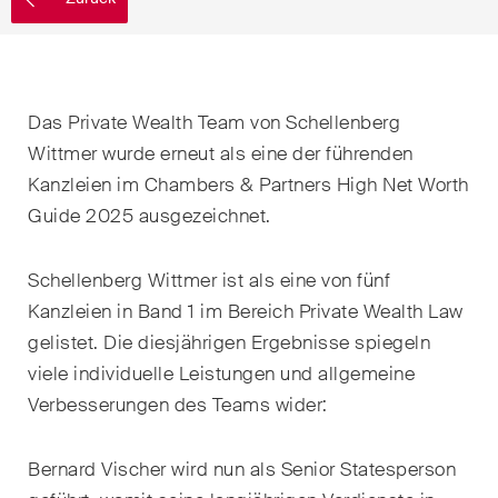
EN
DE
FR
Nachname
E-Mail*
Das Private Wealth Team von Schellenberg
Wittmer wurde erneut als eine der führenden
Kanzleien im Chambers & Partners High Net Worth
Sprache*
Guide 2025 ausgezeichnet.
Schellenberg Wittmer ist als eine von fünf
Land*
Kanzleien in Band 1 im Bereich Private Wealth Law
gelistet. Die diesjährigen Ergebnisse spiegeln
viele individuelle Leistungen und allgemeine
Newsletters & Newsflashes
Verbesserungen des Teams wider:
Bernard Vischer wird nun als Senior Statesperson
Monatlich ausgewählte