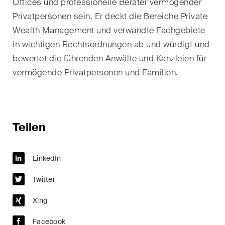
Offices und professionelle Berater vermögender
Handelsrecht / M&A
Privatpersonen sein. Er deckt die Bereiche Private
Wealth Management und verwandte Fachgebiete
Handel und Transport
in wichtigen Rechtsordnungen ab und würdigt und
ICT / Data / Cyberkriminalität
bewertet die führenden Anwälte und Kanzleien für
vermögende Privatpersonen und Familien.
Immaterialgüterrecht
Immobilienrecht
Internationale
Teilen
Schiedsgerichtsbarkeit
Kunstrecht & Entertainment /
LinkedIn
Sportrecht
Twitter
Life Sciences
Xing
Private Wealth
Facebook