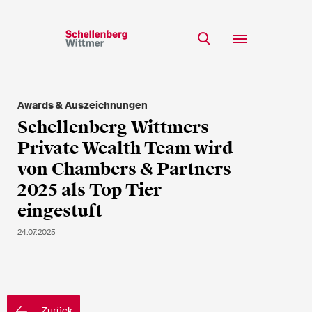
Bleiben Sie auf dem
Laufenden!
Awards & Auszeichnungen
Team
Schellenberg Wittmers
* Erforderliche Felder
Expertise
Private Wealth Team wird
Insights
von Chambers & Partners
Herr
2025 als Top Tier
Karriere
Frau
eingestuft
k.A.
CSR
24.07.2025
Über uns
Vorname*
Zurück