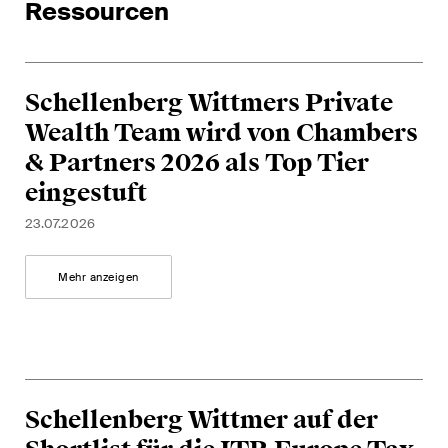
The M&A Perspective
Ressourcen
Ein regelmässiger Blick aus
einer einzigartigen M&A-
Perspektive auf rechtliche
Schellenberg Wittmers Private
Änderungen, wirtschaftliche
Wealth Team wird von Chambers
Entwicklungen und
gesellschaftliche Trends in der
& Partners 2026 als Top Tier
Schweiz.
eingestuft
23.07.2026
Ich habe die Datenschutzerklärung
gelesen
Mehr anzeigen
uns akzeptiert*
Diese Website ist durch reCAPTCHA geschützt und es gelten die Google-
Datenschutzerklärung
und
Nutzungsbedingungen
.
Schellenberg Wittmer auf der