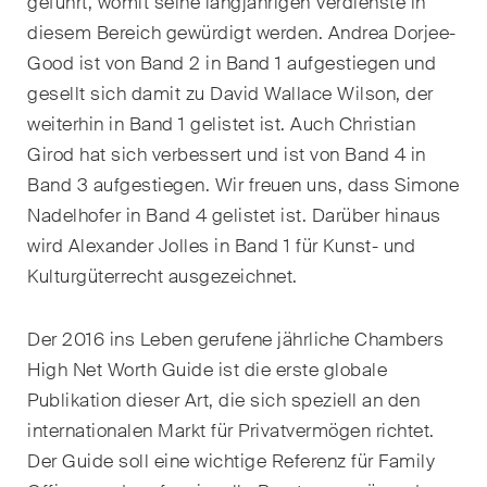
geführt, womit seine langjährigen Verdienste in
Kernthemen aus unseren
diesem Bereich gewürdigt werden. Andrea Dorjee-
Tätigkeitsbereiche,
Good ist von Band 2 in Band 1 aufgestiegen und
Fachgebiete und Branchen,
gesellt sich damit zu David Wallace Wilson, der
sowie Newsflashes über die
weiterhin in Band 1 gelistet ist. Auch Christian
jüngsten Entwicklungen.
Girod hat sich verbessert und ist von Band 4 in
Arbeitsrecht
Band 3 aufgestiegen. Wir freuen uns, dass Simone
Nadelhofer in Band 4 gelistet ist. Darüber hinaus
Banking & Finance
wird Alexander Jolles in Band 1 für Kunst- und
Kulturgüterrecht ausgezeichnet.
Baurecht
Dispute Resolution
Der 2016 ins Leben gerufene jährliche Chambers
High Net Worth Guide ist die erste globale
ESG
Publikation dieser Art, die sich speziell an den
Energie
internationalen Markt für Privatvermögen richtet.
Der Guide soll eine wichtige Referenz für Family
Gesellschafts- und