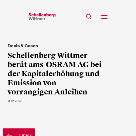
Bleiben Sie auf dem
Laufenden!
Deals & Cases
Team
Schellenberg Wittmer
* Erforderliche Felder
Expertise
berät ams-OSRAM AG bei
Insights
der Kapitalerhöhung und
Herr
Emission von
Karriere
Frau
vorrangigen Anleihen
k.A.
CSR
11.12.2023
Über uns
Vorname*
Zurück