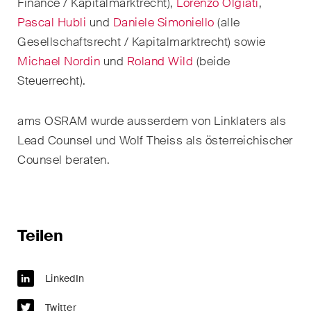
Finance / Kapitalmarktrecht),
Lorenzo Olgiati
,
Handelsrecht / M&A
Pascal Hubli
und
Daniele Simoniello
(alle
Gesellschaftsrecht / Kapitalmarktrecht) sowie
Handel und Transport
Michael Nordin
und
Roland Wild
(beide
ICT / Data / Cyberkriminalität
Steuerrecht).
Immaterialgüterrecht
ams OSRAM wurde ausserdem von Linklaters als
Immobilienrecht
Lead Counsel und Wolf Theiss als österreichischer
Counsel beraten.
Internationale
Schiedsgerichtsbarkeit
Kunstrecht & Entertainment /
Sportrecht
Teilen
Life Sciences
LinkedIn
Private Wealth
Twitter