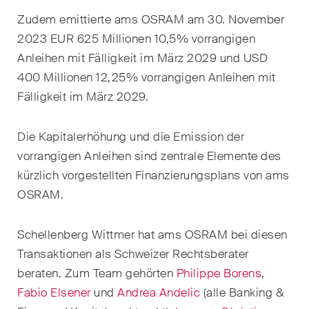
Kernthemen aus unseren
Zudem emittierte ams OSRAM am 30. November
Tätigkeitsbereiche,
2023 EUR 625 Millionen 10,5% vorrangigen
Fachgebiete und Branchen,
Anleihen mit Fälligkeit im März 2029 und USD
sowie Newsflashes über die
400 Millionen 12,25% vorrangigen Anleihen mit
jüngsten Entwicklungen.
Fälligkeit im März 2029.
Arbeitsrecht
Die Kapitalerhöhung und die Emission der
Banking & Finance
vorrangigen Anleihen sind zentrale Elemente des
kürzlich vorgestellten Finanzierungsplans von ams
Baurecht
OSRAM.
Dispute Resolution
Schellenberg Wittmer hat ams OSRAM bei diesen
ESG
Transaktionen als Schweizer Rechtsberater
Energie
beraten. Zum Team gehörten
Philippe Borens
,
Fabio Elsener
und
Andrea Andelic
(alle Banking &
Gesellschafts- und