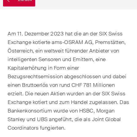
EN
DE
FR
Nachname
E-Mail*
Am 11. Dezember 2023 hat die an der SIX Swiss
Exchange kotierte ams-OSRAM AG, Premstätten,
Österreich, ein weltweit führender Anbieter von
Sprache*
intelligenten Sensoren und Emittern, eine
Kapitalerhöhung in Form einer
Bezugsrechtsemission abgeschlossen und dabei
Land*
einen Bruttoerlös von rund CHF 781 Millionen
erzielt. Die neuen Aktien wurden an der SIX Swiss
Exchange kotiert und zum Handel zugelassen. Das
Newsletters & Newsflashes
Bankenkonsortium wurde von HSBC, Morgan
Stanley und UBS angeführt, die als Joint Global
Coordinators fungierten.
Monatlich ausgewählte