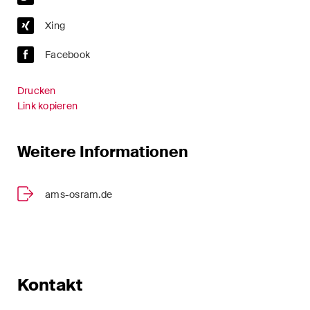
Restrukturierungen und
Xing
Insolvenz
Facebook
Steuerrecht
Drucken
Versicherungsrecht
Link kopieren
Verwaltungsrecht und
öffentliche Beschaffungen
Weitere Informationen
Wettbewerbs- & Kartellrecht
ams-osram.de
Wirtschaftsstrafrecht und
Compliance
Publikationen
Kontakt