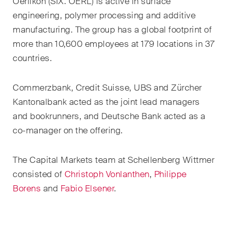
Oerlikon (SIX: OERL) is active in surface
Kernthemen aus unseren
engineering, polymer processing and additive
Tätigkeitsbereiche,
manufacturing. The group has a global footprint of
Fachgebiete und Branchen,
more than 10,600 employees at 179 locations in 37
sowie Newsflashes über die
countries.
jüngsten Entwicklungen.
Arbeitsrecht
Commerzbank, Credit Suisse, UBS and Zürcher
Kantonalbank acted as the joint lead managers
Banking & Finance
and bookrunners, and Deutsche Bank acted as a
co-manager on the offering.
Baurecht
Dispute Resolution
The
C
apital
M
arket
s
team at Schellenberg Wittmer
consisted of
Christoph Vonlanthen
,
Philippe
ESG
Borens
and
Fabio Elsener
.
Energie
Gesellschafts- und