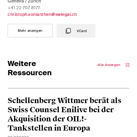
Geneva / Zurich
Regelmässige Einblicke und
+41 22 707 8177
Updates zu wichtigen
christoph.vonlanthen@swlegal.ch
Entwicklungen in der sich
schnell verändernden
Mehr anzeigen
VCard
Umgebung von Umwelt-,
Sozial- und Corporate-
Governance-Streitigkeiten.
Weitere
Alle Anzeigen
Ressourcen
The Board's View
Prägnante Analyse der
wichtigsten Trends in der sich
schnell verändernden Welt der
Schellenberg Wittmer berät als
Unternehmen Governance für
Swiss Counsel Enilive bei der
Verwaltungsratsmitglieder von
Akquisition der OIL!-
Schweizer Unternehmen.
Tankstellen in Europa