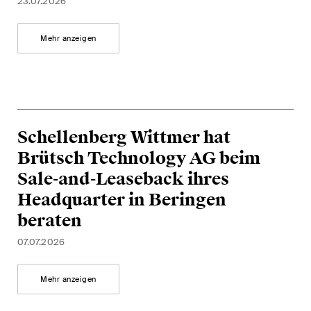
The M&A Perspective
23.07.2026
Ein regelmässiger Blick aus
einer einzigartigen M&A-
Mehr anzeigen
Perspektive auf rechtliche
Änderungen, wirtschaftliche
Entwicklungen und
gesellschaftliche Trends in der
Schweiz.
Schellenberg Wittmer hat
Brütsch Technology AG beim
Sale-and-Leaseback ihres
Ich habe die Datenschutzerklärung
gelesen
Headquarter in Beringen
uns akzeptiert*
beraten
07.07.2026
Diese Website ist durch reCAPTCHA geschützt und es gelten die Google-
Datenschutzerklärung
und
Nutzungsbedingungen
.
Mehr anzeigen