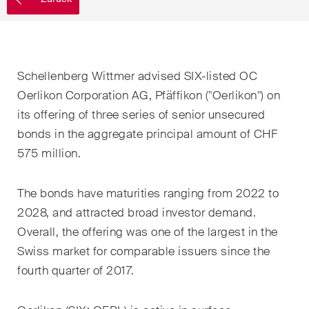
EN
DE
FR
Nachname
E-Mail*
Schellenberg Wittmer advised SIX-listed OC
Oerlikon Corporation AG, Pfäffikon ("Oerlikon") on
its offering of three series of senior unsecured
Sprache*
bonds in the aggregate principal amount of CHF
575 million.
Land*
The bonds have maturities ranging from 2022 to
2028, and attracted broad investor demand.
Overall, the offering was one of the largest in the
Newsletters & Newsflashes
Swiss market for comparable issuers since the
fourth quarter of 2017.
Monatlich ausgewählte