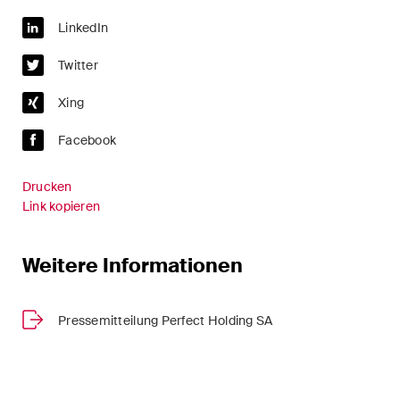
Handelsrecht / M&A
LinkedIn
Handel und Transport
Twitter
ICT / Data / Cyberkriminalität
Xing
Immaterialgüterrecht
Facebook
Immobilienrecht
Drucken
Link kopieren
Internationale
Schiedsgerichtsbarkeit
Weitere Informationen
Kunstrecht & Entertainment /
Sportrecht
Pressemitteilung Perfect Holding SA
Life Sciences
Private Wealth