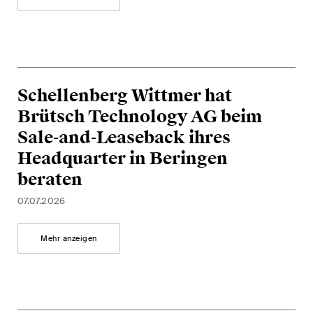
Regelmässige Einblicke und
Updates zu wichtigen
Entwicklungen in der sich
schnell verändernden
Umgebung von Umwelt-,
Schellenberg Wittmer hat
Sozial- und Corporate-
Brütsch Technology AG beim
Governance-Streitigkeiten.
Sale-and-Leaseback ihres
Headquarter in Beringen
The Board's View
beraten
Prägnante Analyse der
07.07.2026
wichtigsten Trends in der sich
schnell verändernden Welt der
Mehr anzeigen
Unternehmen Governance für
Verwaltungsratsmitglieder von
Schweizer Unternehmen.