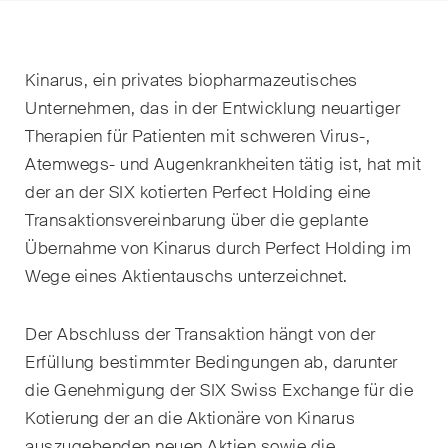
EN
DE
FR
Nachname
Kinarus, ein privates biopharmazeutisches
E-Mail*
Unternehmen, das in der Entwicklung neuartiger
Therapien für Patienten mit schweren Virus-,
Atemwegs- und Augenkrankheiten tätig ist, hat mit
der an der SIX kotierten Perfect Holding eine
Sprache*
Transaktionsvereinbarung über die geplante
Übernahme von Kinarus durch Perfect Holding im
Land*
Wege eines Aktientauschs unterzeichnet.
Der Abschluss der Transaktion hängt von der
Newsletters & Newsflashes
Erfüllung bestimmter Bedingungen ab, darunter
die Genehmigung der SIX Swiss Exchange für die
Kotierung der an die Aktionäre von Kinarus
Monatlich ausgewählte
auszugebenden neuen Aktien sowie die