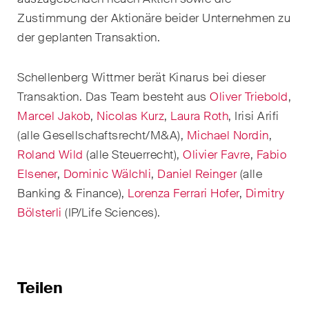
Kernthemen aus unseren
Zustimmung der Aktionäre beider Unternehmen zu
Tätigkeitsbereiche,
der geplanten Transaktion.
Fachgebiete und Branchen,
sowie Newsflashes über die
Schellenberg Wittmer berät Kinarus bei dieser
jüngsten Entwicklungen.
Transaktion.
Das Team besteht aus
Oliver Triebold
,
Marcel Jakob
,
Nicolas Kurz
,
Laura Roth
, Irisi Arifi
Arbeitsrecht
(alle Gesellschaftsrecht/M&A),
Michael Nordin
,
Banking & Finance
Roland Wild
(alle Steuerrecht),
Olivier Favre
,
Fabio
Elsener
,
Dominic Wälchli
,
Daniel Reinger
(alle
Baurecht
Banking & Finance),
Lorenza Ferrari Hofer
,
Dimitry
Dispute Resolution
Bölsterli
(IP/Life Sciences).
ESG
Energie
Teilen
Gesellschafts- und