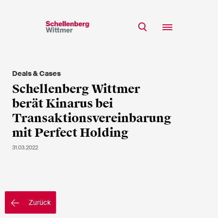
Bleiben Sie auf dem
Laufenden!
Deals & Cases
Team
Schellenberg Wittmer
* Erforderliche Felder
Expertise
berät Kinarus bei
Insights
Transaktionsvereinbarung
Herr
mit Perfect Holding
Karriere
Frau
31.03.2022
k.A.
CSR
Über uns
Vorname*
Zurück