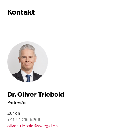
Restrukturierungen und
Kontakt
Insolvenz
Steuerrecht
Versicherungsrecht
Verwaltungsrecht und
öffentliche Beschaffungen
Wettbewerbs- & Kartellrecht
Wirtschaftsstrafrecht und
Compliance
Dr. Oliver Triebold
Partner/in
Zurich
Publikationen
+41 44 215 5269
oliver.triebold@swlegal.ch