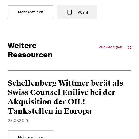
Arbitration Case Alert
Mehr anzeigen
VCard
Monatliche E-Mail mit den
neuesten Updates und
Zusammenfassungen der
Rechtsprechung des
Weitere
Alle Anzeigen
Schweizerischen
Ressourcen
Bundesgerichts in
Schiedsverfahren.
Construction Insights
Schellenberg Wittmer berät als
Regelmässige Einblicke in
Swiss Counsel Enilive bei der
Schweizer und internationale
Akquisition der OIL!-
Trends und rechtliche
Tankstellen in Europa
Entwicklungen in der
Baubranche.
23.07.2026
ESG Disputes Reporter
Mehr anzeigen