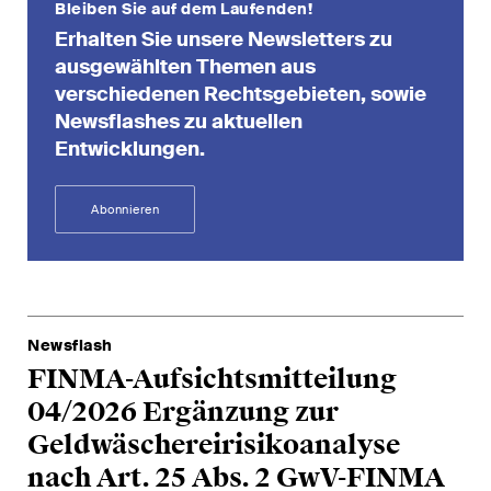
Bleiben Sie auf dem Laufenden!
Arbitration Case Alert
Erhalten Sie unsere Newsletters zu
Monatliche E-Mail mit den
ausgewählten Themen aus
neuesten Updates und
verschiedenen Rechtsgebieten, sowie
Zusammenfassungen der
Newsflashes zu aktuellen
Rechtsprechung des
Entwicklungen.
Schweizerischen
Bundesgerichts in
Abonnieren
Schiedsverfahren.
Construction Insights
Regelmässige Einblicke in
Schweizer und internationale
Newsflash
Trends und rechtliche
FINMA-Aufsichtsmitteilung
Entwicklungen in der
04/2026 Ergänzung zur
Baubranche.
Geldwäschereirisikoanalyse
nach Art. 25 Abs. 2 GwV-FINMA
ESG Disputes Reporter