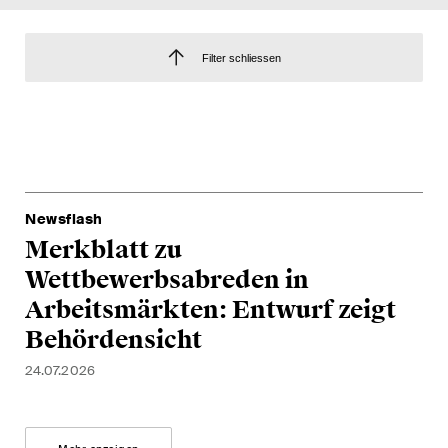
EN
DE
FR
Nachname
Filter schliessen
E-Mail*
Sprache*
Newsflash
Merkblatt zu
Land*
Wettbewerbsabreden in
Arbeitsmärkten: Entwurf zeigt
Behördensicht
Newsletters & Newsflashes
24.07.2026
Monatlich ausgewählte