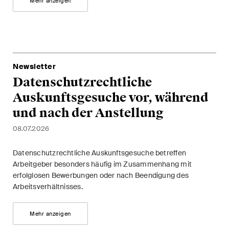
Mehr anzeigen
Kernthemen aus unseren
Tätigkeitsbereiche,
Fachgebiete und Branchen,
sowie Newsflashes über die
jüngsten Entwicklungen.
Newsletter
Datenschutzrechtliche
Arbeitsrecht
Auskunftsgesuche vor, während
Banking & Finance
und nach der Anstellung
08.07.2026
Baurecht
Datenschutzrechtliche Auskunftsgesuche betreffen
Dispute Resolution
Arbeitgeber besonders häufig im Zusammenhang mit
erfolglosen Bewerbungen oder nach Beendigung des
ESG
Arbeitsverhältnisses.
Energie
Mehr anzeigen
Gesellschafts- und