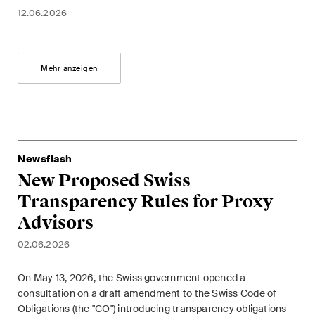
Regelmässige Einblicke und
12.06.2026
Updates zu wichtigen
Entwicklungen in der sich
schnell verändernden
Mehr anzeigen
Umgebung von Umwelt-,
Sozial- und Corporate-
Governance-Streitigkeiten.
Newsflash
The Board's View
New Proposed Swiss
Prägnante Analyse der
Transparency Rules for Proxy
wichtigsten Trends in der sich
Advisors
schnell verändernden Welt der
Unternehmen Governance für
02.06.2026
Verwaltungsratsmitglieder von
On May 13, 2026, the Swiss government opened a
Schweizer Unternehmen.
consultation on a draft amendment to the Swiss Code of
Obligations (the "CO") introducing transparency obligations