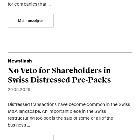
The M&A Perspective
for companies that …
Ein regelmässiger Blick aus
einer einzigartigen M&A-
Mehr anzeigen
Perspektive auf rechtliche
Änderungen, wirtschaftliche
Entwicklungen und
gesellschaftliche Trends in der
Schweiz.
Newsflash
No Veto for Shareholders in
Swiss Distressed Pre-Packs
Ich habe die Datenschutzerklärung
gelesen
uns akzeptiert*
29.05.2026
Distressed transactions have become common in the Swiss
M&A landscape. An important piece in the Swiss
Diese Website ist durch reCAPTCHA geschützt und es gelten die Google-
restructuring toolbox is the sale of some or all of the
Datenschutzerklärung
und
Nutzungsbedingungen
.
business …