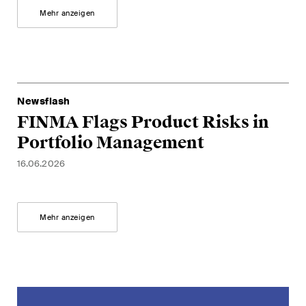
Mehr anzeigen
Restrukturierungen und
Insolvenz
Steuerrecht
Versicherungsrecht
Newsflash
FINMA Flags Product Risks in
Verwaltungsrecht und
Portfolio Management
öffentliche Beschaffungen
16.06.2026
Wettbewerbs- & Kartellrecht
Wirtschaftsstrafrecht und
Compliance
Mehr anzeigen
Publikationen