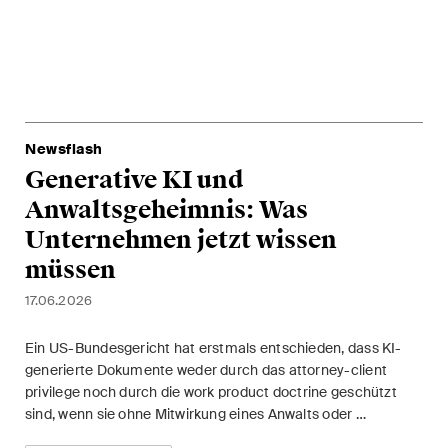
Handelsrecht / M&A
Handel und Transport
ICT / Data / Cyberkriminalität
Immaterialgüterrecht
Newsflash
Generative KI und
Immobilienrecht
Anwaltsgeheimnis: Was
Unternehmen jetzt wissen
Internationale
Schiedsgerichtsbarkeit
müssen
17.06.2026
Kunstrecht & Entertainment /
Sportrecht
Ein US-Bundesgericht hat erstmals entschieden, dass KI-
generierte Dokumente weder durch das attorney-client
Life Sciences
privilege noch durch die work product doctrine geschützt
sind, wenn sie ohne Mitwirkung eines Anwalts oder …
Private Wealth