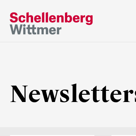
Restez à jour
*Champs obligatoires
M
Newsletter
Mme
s/o
Prénom*
Nom de fa