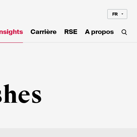
FR
Insights
Carrière
RSE
A propos
shes
Langue*