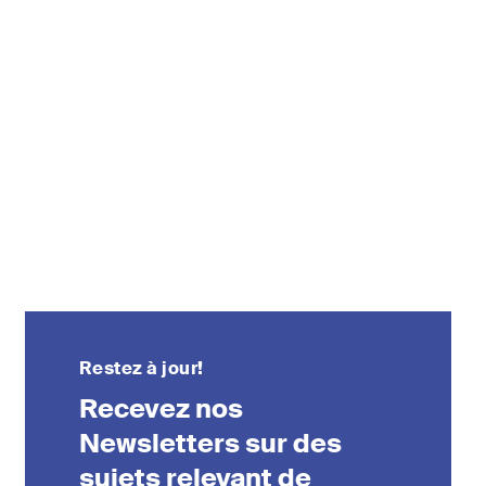
s
Sciences de la vie
droit
TIC / Droit des données /
es fusions
Cybercriminalité
er
 à jour
Restez à jour!
Recevez nos
s dans
Newsletters sur des
volution
sujets relevant de