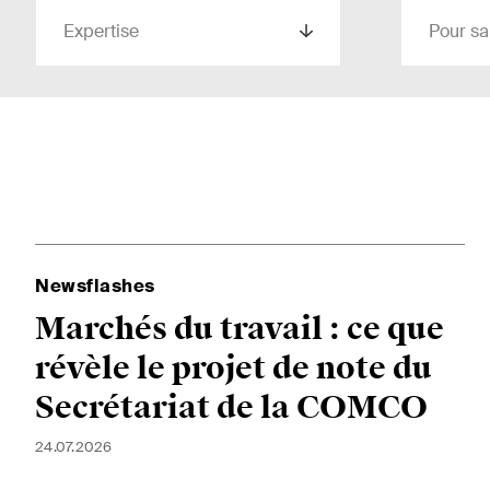
Expertise
Pour sai
Pays
Newsletters & Newsflashes
Une sélection mensuelle de
Arbit
sujets clés issus de nos
Newsflashes
Clien
domaines d'activités, secteurs
Marchés du travail : ce que
et industries, ainsi que des
Comm
Newsflash sur l'actualité.
révèle le projet de note du
Conte
Secrétariat de la COMCO
Droit
24.07.2026
publi