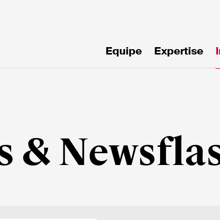
Equipe
Expertise
!
s & Newsfla
mille*
Email*