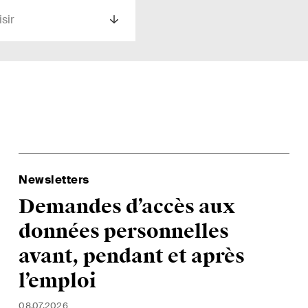
sir
rage international
Droit de la construct
Newsletters
ts privés
Droit de la propriété
Demandes d’accès aux
intellectuelle
erce et transport
données personnelles
Droit de l‘art et du
ntieux
divertissement / Droi
avant, pendant et après
 administratif et marchés
l’emploi
Droit de l‘énergie
cs
08.07.2026