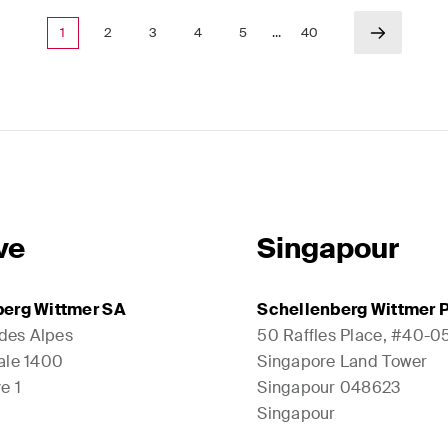
1
2
3
4
5
...
40
ve
Singapour
berg Wittmer SA
Schellenberg Wittmer P
 des Alpes
50 Raffles Place, #40-0
ale 1400
Singapore Land Tower
e 1
Singapour 048623
Singapour