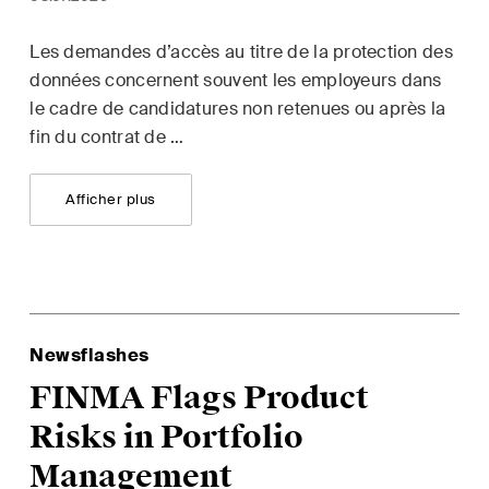
Droit des assurance
 bancaire & financier
Les demandes d’accès au titre de la protection des
Droit des sociétés & 
 de la concurrence
données concernent souvent les employeurs dans
commercial / Droit d
le cadre de candidatures non retenues ou après la
& acquisitions
fin du contrat de …
Droit du travail
Afficher plus
ruction Insights
ESG Disputes Report
Newsflashes
perçus réguliers des
Des aperçus et mises
nces suisses et
réguliers sur les
FINMA Flags Product
nationales et des
développements clé
Risks in Portfolio
oppements juridiques
l'environnement en é
Management
le secteur de la
rapide des litiges