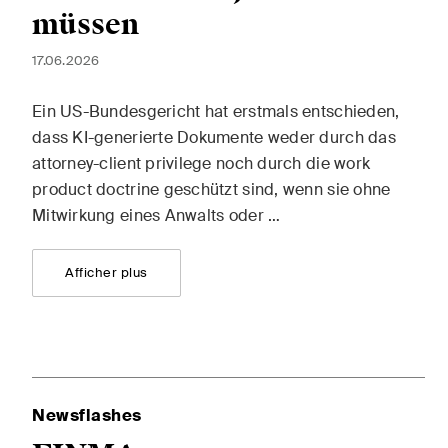
const
müssen
17.06.2026
The Board's View
The 
Ein US-Bundesgericht hat erstmals entschieden,
Analyse concise des
Une m
dass KI-generierte Dokumente weder durch das
principales tendances dans le
point
attorney-client privilege noch durch die work
monde en pleine évolution de
de fu
product doctrine geschützt sind, wenn sie ohne
la gouvernance d'entreprise
les c
Mitwirkung eines Anwalts oder …
pour les membres des conseils
les 
d'administration des sociétés
écono
Afficher plus
suisses.
socié
J'ai lu et j'accepte l'
avis de confidentialité*.
Newsflashes
Ce site est protégé par reCAPTCHA et les conditions d'utilisation de Google s