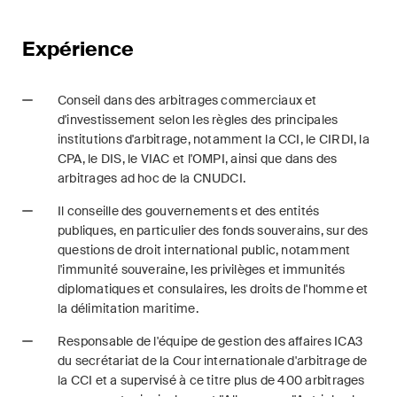
Courriel mensuel contenant les
dernières mises à jour et les
Expérience
résumés de la jurisprudence
du Tribunal fédéral suisse en
Conseil dans des arbitrages commerciaux et
matière d'arbitrage.
d'investissement selon les règles des principales
institutions d'arbitrage, notamment la CCI, le CIRDI, la
Construction Insights
CPA, le DIS, le VIAC et l'OMPI, ainsi que dans des
Des aperçus réguliers des
arbitrages ad hoc de la CNUDCI.
tendances suisses et
Il conseille des gouvernements et des entités
internationales et des
publiques, en particulier des fonds souverains, sur des
développements juridiques
questions de droit international public, notamment
dans le secteur de la
l'immunité souveraine, les privilèges et immunités
construction.
diplomatiques et consulaires, les droits de l'homme et
la délimitation maritime.
ESG Disputes Reporter
Responsable de l'équipe de gestion des affaires ICA3
Des aperçus et mises à jour
du secrétariat de la Cour internationale d'arbitrage de
réguliers sur les
la CCI et a supervisé à ce titre plus de 400 arbitrages