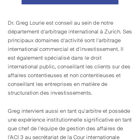
Droit de la propriété
intellectuelle
Dr. Greg Lourie
est conseil au sein de notre
département d'arbitrage international à Zurich.
Ses
Droit de l‘art et du
principaux domaines d'activité sont l'arbitrage
divertissement / Droit du sport
international commercial et d'investissement. Il
Droit de l‘énergie
est également spécialisé dans le droit
international public, conseillant les clients sur des
Droit des assurances
affaires contentieuses et non contentieuses et
Droit des sociétés & droit
conseillant les entreprises en matière de
commercial / Droit des fusions
structuration des investissements.
& acquisitions
Greg intervient aussi en tant qu'arbitre et possède
Droit du travail
une expérience institutionnelle significative en tant
que chef de l'équipe de gestion des affaires de
Droit fiscal
l'ACI 3 au secrétariat de la Cour internationale