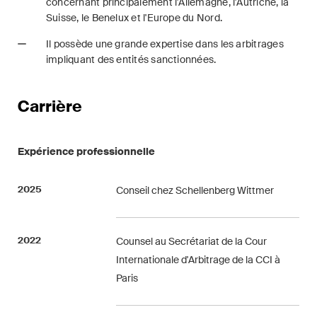
développements clés dans
concernant principalement l'Allemagne, l'Autriche, la
Suisse, le Benelux et l'Europe du Nord.
l'environnement en évolution
rapide des litiges
Il possède une grande expertise dans les arbitrages
environnementaux, sociaux et
impliquant des entités sanctionnées.
de gouvernance d'entreprise.
Carrière
The Board's View
Analyse concise des
Expérience professionnelle
principales tendances dans le
monde en pleine évolution de
2025
Conseil chez Schellenberg Wittmer
la gouvernance d'entreprise
pour les membres des conseils
d'administration des sociétés
2022
Counsel au Secrétariat de la Cour
suisses.
Internationale d'Arbitrage de la CCI à
Paris
The M&A Perspective
Une mise à jour régulière d'un