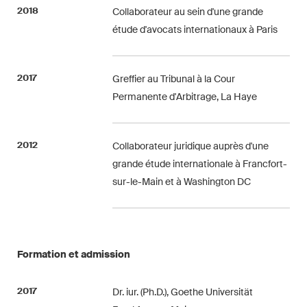
point de vue unique en matière
2018
Collaborateur au sein d'une grande
de fusions et acquisitions sur
étude d'avocats internationaux à Paris
les changements juridiques,
les développements
2017
Greffier au Tribunal à la Cour
économiques et les tendances
Permanente d'Arbitrage, La Haye
sociétales en Suisse.
2012
Collaborateur juridique auprès d'une
J'ai lu et j'accepte l'
avis de confidentialité*.
grande étude internationale à Francfort-
sur-le-Main et à Washington DC
Ce site est protégé par reCAPTCHA et les conditions d'utilisation de
Google s'appliquent .
Avis de confidentialité
et
Conditions d'utilisation
.
Formation et admission
S'abonner
2017
Dr. iur. (Ph.D.), Goethe Universität