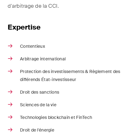
Droit immobilier
d'arbitrage de la CCI.
Droit pénal économique et
compliance
Expertise
ESG
Contentieux
Restructuration et insolvabilité
Arbitrage international
Sciences de la vie
Protection des investissements & Règlement des
TIC / Droit des données /
différends État-investisseur
Cybercriminalité
Droit des sanctions
Sciences de la vie
Publications
Technologies blockchain et FinTech
Droit de l'énergie
Arbitration Case Alert