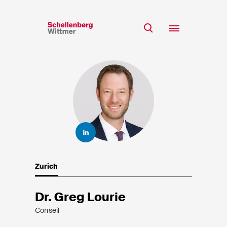
Restez à jour!
*Champs obligatoires
Equipe
Expertise
M
Insights
Mme
s/o
Carrière
RSE
Zurich
A propos
Prénom*
Dr. Greg Lourie
Conseil
Nom de famille*