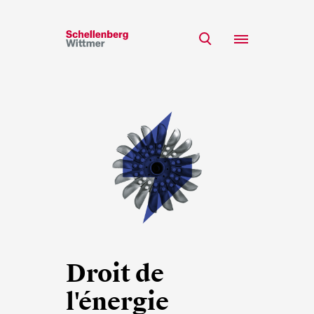
Restez à jour!
*Champs obligatoires
Equipe
Expertise
M
Insights
Mme
s/o
Carrière
RSE
A propos
Prénom*
Droit de
l'énergie
Nom de famille*