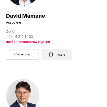
David Mamane
Associé·e
Zurich
+41 44 215 3420
david.mamane@swlegal.ch
Afficher plus
VCard