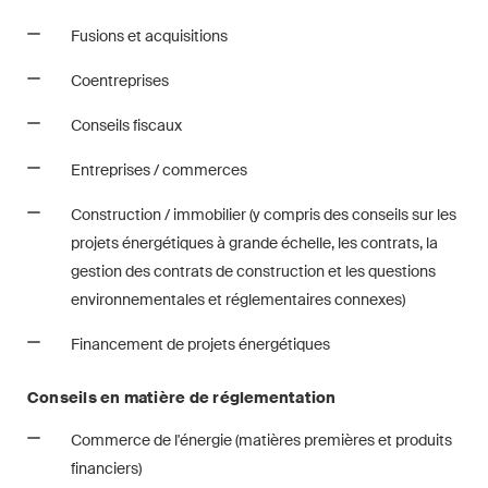
Droit immobilier
Fusions et acquisitions
Droit pénal économique et
Coentreprises
compliance
Conseils fiscaux
ESG
Entreprises / commerces
Restructuration et insolvabilité
Construction / immobilier (y compris des conseils sur les
Sciences de la vie
projets énergétiques à grande échelle, les contrats, la
gestion des contrats de construction et les questions
TIC / Droit des données /
environnementales et réglementaires connexes)
Cybercriminalité
Financement de projets énergétiques
Publications
Conseils en matière de réglementation
Commerce de l'énergie (matières premières et produits
financiers)
Arbitration Case Alert