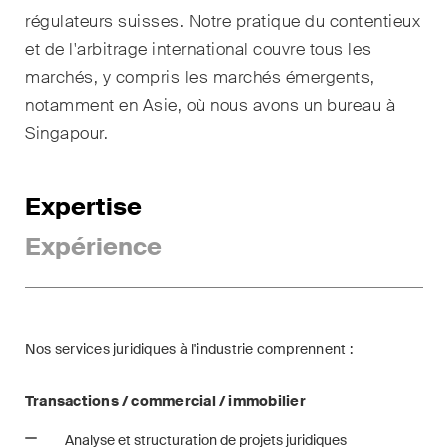
régulateurs suisses. Notre pratique du contentieux
Droit de la propriété
et de l'arbitrage international couvre tous les
intellectuelle
marchés, y compris les marchés émergents,
notamment en Asie, où nous avons un bureau à
Droit de l‘art et du
Singapour.
divertissement / Droit du sport
Droit de l‘énergie
Expertise
Droit des assurances
Expérience
Droit des sociétés & droit
commercial / Droit des fusions
& acquisitions
Nos services juridiques à l'industrie comprennent :
Droit du travail
Transactions / commercial / immobilier
Droit fiscal
Analyse et structuration de projets juridiques