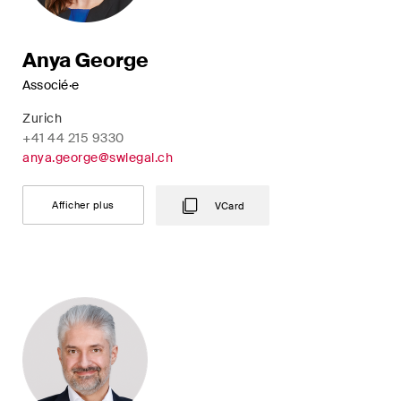
point de vue unique en matière
de fusions et acquisitions sur
Anya George
les changements juridiques,
les développements
Associé·e
économiques et les tendances
Zurich
sociétales en Suisse.
+41 44 215 9330
anya.george@swlegal.ch
J'ai lu et j'accepte l'
avis de confidentialité*.
Afficher plus
VCard
Ce site est protégé par reCAPTCHA et les conditions d'utilisation de
Google s'appliquent .
Avis de confidentialité
et
Conditions d'utilisation
.
S'abonner