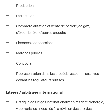
Courriel mensuel contenant les
Production
dernières mises à jour et les
résumés de la jurisprudence
Distribution
du Tribunal fédéral suisse en
Commercialisation et vente de pétrole, de gaz,
matière d'arbitrage.
d'électricité et d'autres produits
Construction Insights
Licences / concessions
Des aperçus réguliers des
Marchés publics
tendances suisses et
internationales et des
Concours
développements juridiques
dans le secteur de la
Représentation dans les procédures administratives
construction.
devant les régulateurs suisses
ESG Disputes Reporter
Litiges / arbitrage international
Des aperçus et mises à jour
Pratique des litiges internationaux en matière d'énergie,
réguliers sur les
y compris les litiges liés à la révision des prix des