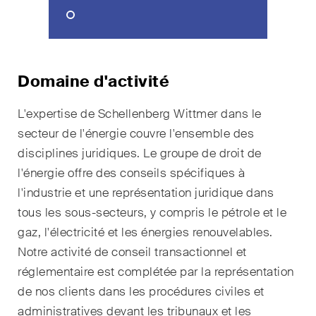
domaines d'activités, secteurs
et industries, ainsi que des
Newsflash sur l'actualité.
Arbitrage international
Domaine d'activité
Clients privés
L'expertise de Schellenberg Wittmer dans le
secteur de l'énergie couvre l'ensemble des
Commerce et transport
disciplines juridiques. Le groupe de droit de
Contentieux
l'énergie offre des conseils spécifiques à
l'industrie et une représentation juridique dans
Droit administratif et marchés
tous les sous-secteurs, y compris le pétrole et le
publics
gaz, l'électricité et les énergies renouvelables.
Droit bancaire & financier
Notre activité de conseil transactionnel et
réglementaire est complétée par la représentation
Droit de la concurrence
de nos clients dans les procédures civiles et
administratives devant les tribunaux et les
Droit de la construction