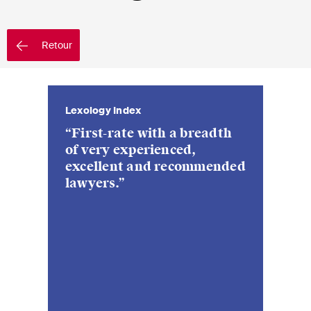
EN
DE
FR
Email*
Retour
Langue*
Lexology Index
“First-rate with a breadth
of very experienced,
Pays
excellent and recommended
lawyers.”
Newsletters & Newsflashes
Une sélection mensuelle de
sujets clés issus de nos