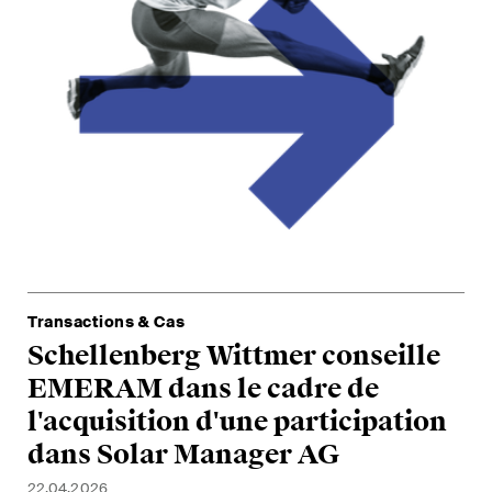
Transactions & Cas
Tra
Schellenberg Wittmer conseille
S
Tra
Tra
Tra
Tra
EMERAM dans le cadre de
Ax
S
S
S
T
l'acquisition d'une participation
pa
le
O
Ax
30.
dans Solar Manager AG
Ad
Gr
mi
G
nt
22.04.2026
26.