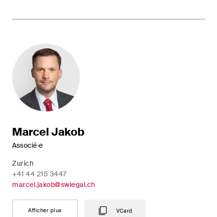
Droit immobilier
Droit pénal économique et
compliance
ESG
Restructuration et insolvabilité
Sciences de la vie
TIC / Droit des données /
Marcel Jakob
Cybercriminalité
Associé·e
Zurich
Publications
+41 44 215 3447
marcel.jakob@swlegal.ch
Arbitration Case Alert
Afficher plus
VCard