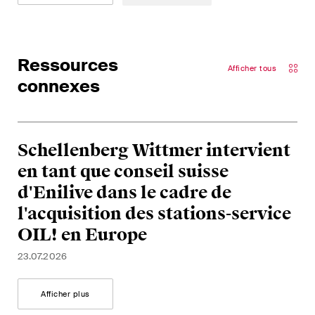
développements clés dans
l'environnement en évolution
rapide des litiges
environnementaux, sociaux et
Ressources
Afficher tous
de gouvernance d'entreprise.
connexes
The Board's View
Analyse concise des
Schellenberg Wittmer intervient
principales tendances dans le
en tant que conseil suisse
monde en pleine évolution de
d'Enilive dans le cadre de
la gouvernance d'entreprise
l'acquisition des stations-service
pour les membres des conseils
OIL! en Europe
d'administration des sociétés
suisses.
23.07.2026
The M&A Perspective
Afficher plus
Une mise à jour régulière d'un