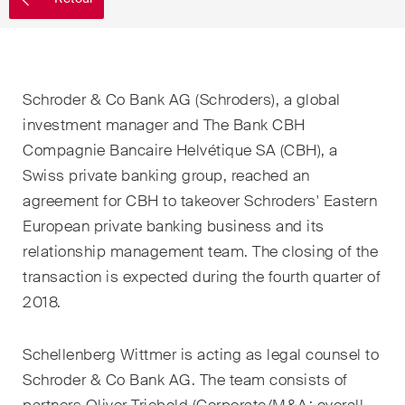
EN
DE
FR
Email*
Schroder & Co Bank AG (Schroders), a global
investment manager and The Bank CBH
Langue*
Compagnie Bancaire Helvétique SA (CBH), a
Swiss private banking group, reached an
agreement for CBH to takeover Schroders' Eastern
Pays
European private banking business and its
relationship management team. The closing of the
transaction is expected during the fourth quarter of
Newsletters & Newsflashes
2018.
Schellenberg Wittmer is acting as legal counsel to
Une sélection mensuelle de
Schroder & Co Bank AG. The team consists of
sujets clés issus de nos