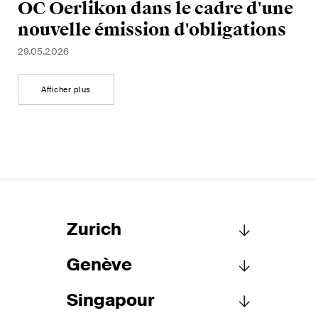
OC Oerlikon dans le cadre d'une
nouvelle émission d'obligations
29.05.2026
Afficher plus
Zurich
Genève
Schellenberg Wittmer SA
Löwenstrasse 19
Singapour
Case postale 2201
Schellenberg Wittmer SA
8021 Zurich
15bis, rue des Alpes