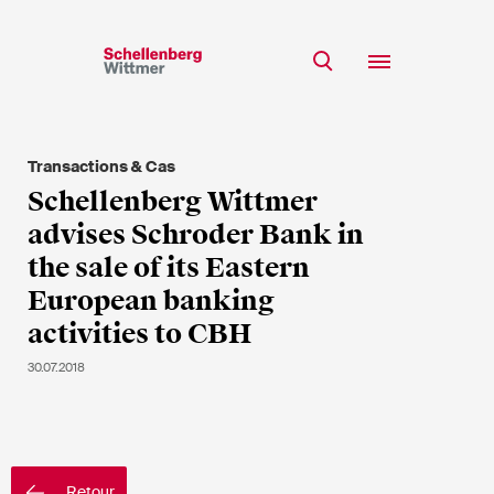
Restez à jour!
*Champs obligatoires
Transactions & Cas
Equipe
Schellenberg Wittmer
Expertise
advises Schroder Bank in
M
Insights
the sale of its Eastern
Mme
European banking
s/o
Carrière
activities to CBH
RSE
30.07.2018
A propos
Prénom*
Nom de famille*
Retour