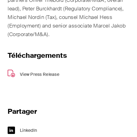
partners Oliver Triebold (Corporate/M&A; overall
domaines d'activités, secteurs
et industries, ainsi que des
lead), Peter Burckhardt (Regulatory Compliance),
Newsflash sur l'actualité.
Michael Nordin (Tax), counsel Michael Hess
(Employment) and senior associate Marcel Jakob
Arbitrage international
(Corporate/M&A).
Clients privés
Téléchargements
Commerce et transport
Contentieux
View Press Release
Droit administratif et marchés
publics
Droit bancaire & financier
Partager
Droit de la concurrence
LinkedIn
Droit de la construction