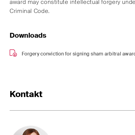
award may constitute intellectual forgery unde
ESG
Criminal Code.
Ener
Downloads
Gesel
Hand
Forgery conviction for signing sham arbitral awa
Publikationen
Kontakt
Arbitration Case Alert
Const
Monatliche E-Mail mit den
Regel
neuesten Updates und
Schwe
Zusammenfassungen der
Trend