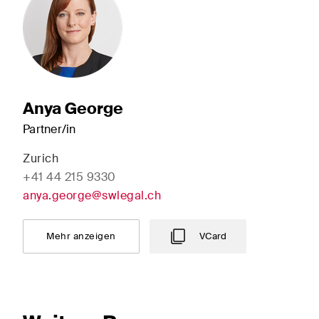
Rechtsprechung des
Entwi
Schweizerischen
Baub
Bundesgerichts in
Schiedsverfahren.
Anya George
The Board's View
The 
Partner/in
Prägnante Analyse der
Ein r
wichtigsten Trends in der sich
einer
Zurich
schnell verändernden Welt der
Persp
+41 44 215 9330
Unternehmen Governance für
Änder
anya.george@swlegal.ch
Verwaltungsratsmitglieder von
Entw
Schweizer Unternehmen.
gesel
Mehr anzeigen
VCard
Schwe
Ich habe die Datenschutzerklärung
gelesen uns a