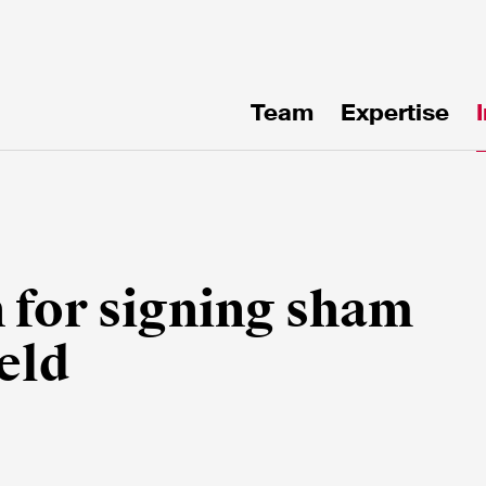
Team
Expertise
uf
en!
 for signing sham
eld