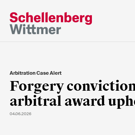
Bleiben Sie a
dem Laufend
Arbitration Case Alert
* Erforderliche Felder
Forgery conviction
arbitral award uph
Herr
Frau
04.06.2026
k.A.