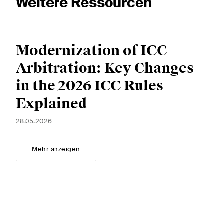
Weitere Ressourcen
Diese Website ist durch reCAPTCHA geschützt und es gelten die Google-
Dat
Modernization of ICC
Abonnieren
Arbitration: Key Changes
in the 2026 ICC Rules
Explained
28.05.2026
Mehr anzeigen