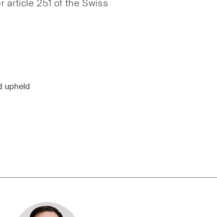
r article 251 of the Swiss
Internationale
Schiedsgerichtsbarke
gie
Kunstrecht & Enterta
lschafts- und
Sportrecht
elsrecht / M&A
Life Sciences
rd upheld
ruction Insights
ESG Disputes Report
mässige Einblicke in
Regelmässige Einbli
izer und internationale
Updates zu wichtige
s und rechtliche
Entwicklungen in der