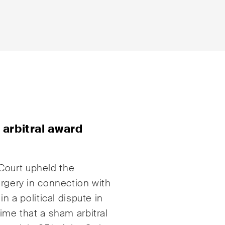
e
E-Mail*
 arbitral award
tsrecht
Handel und Transpor
Court upheld the
ng & Finance
ICT / Data / Cyberkri
orgery in connection with
echt
Immaterialgüterrech
in a political dispute in
time that a sham arbitral
te Resolution
Immobilienrecht