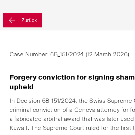
Vorname*
Nachnam
Zurück
Land*
Case Number: 6B_151/2024 (12 March 2026)
Newsletters & Newsflashes
Forgery conviction for signing sham
upheld
Monatlich ausgewählte
Arbei
Kernthemen aus unseren
In Decision 6B_151/2024, the Swiss Supreme 
Banki
Tätigkeitsbereiche,
criminal conviction of a Geneva attorney for f
Fachgebiete und Branchen,
Baur
a fabricated arbitral award that was later used 
sowie Newsflashes über die
Kuwait. The Supreme Court ruled for the first 
jüngsten Entwicklungen.
Dispu