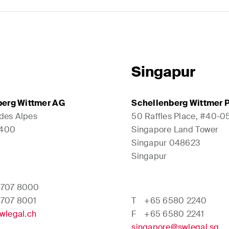
Singapur
berg Wittmer AG
Schellenberg Wittmer P
 des Alpes
50 Raffles Place, #40-0
1400
Singapore Land Tower
Singapur 048623
Singapur
 707 8000
 707 8001
T
+65 6580 2240
wlegal.ch
F
+65 6580 2241
singapore@swlegal.sg