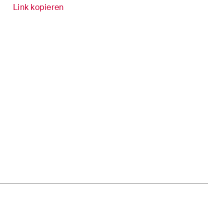
Versicherungsrecht
Link kopieren
it
Verwaltungsrecht und
öffentliche Beschaffungen
inment /
Wettbewerbs- & Kartellrecht
Wirtschaftsstrafrecht und
Compliance
er
cke und
n
 sich