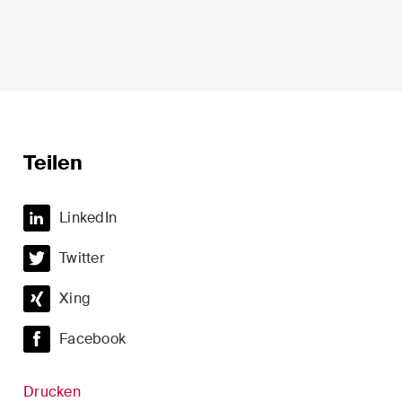
Sprache*
Teilen
LinkedIn
Twitter
t
Private Wealth
Xing
minalität
Restrukturierungen und
Insolvenz
Facebook
t
Steuerrecht
Drucken