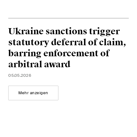
enschutzerklärung
und
Nutzungsbedingungen
.
Ukraine sanctions trigger
statutory deferral of claim,
barring enforcement of
arbitral award
05.05.2026
Mehr anzeigen