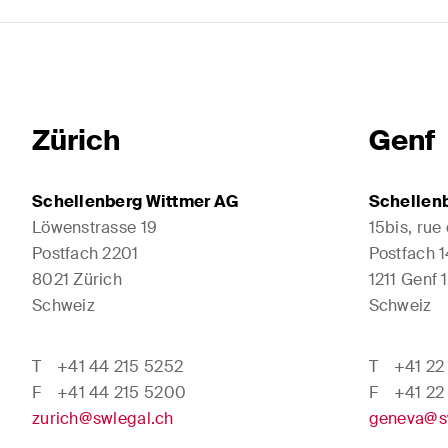
Zürich
Genf
Schellenberg Wittmer AG
Schellen
Löwenstrasse 19
15bis, rue
Postfach 2201
Postfach 
8021 Zürich
1211 Genf 1
Schweiz
Schweiz
T
+41 44 215 5252
T
+41 22
F
+41 44 215 5200
F
+41 22
zurich@swlegal.ch
geneva@s