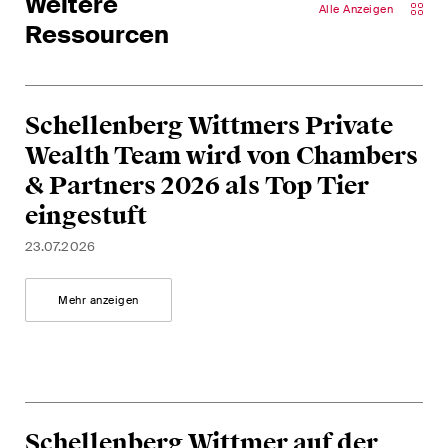
Weitere
The M&A Perspective
Alle Anzeigen
Ein regelmässiger Blick aus
Ressourcen
einer einzigartigen M&A-
Perspektive auf rechtliche
Änderungen, wirtschaftliche
Schellenberg Wittmers Private
Entwicklungen und
Wealth Team wird von Chambers
gesellschaftliche Trends in der
& Partners 2026 als Top Tier
Schweiz.
eingestuft
23.07.2026
Ich habe die Datenschutzerklärung
gelesen
uns akzeptiert*
Mehr anzeigen
Diese Website ist durch reCAPTCHA geschützt und es gelten die Google-
Datenschutzerklärung
und
Nutzungsbedingungen
.
Schellenberg Wittmer auf der