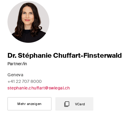
Restrukturierungen und
Insolvenz
Steuerrecht
Versicherungsrecht
Verwaltungsrecht und
Dr. Stéphanie Chuffart-Finsterwald
öffentliche Beschaffungen
Partner/in
Wettbewerbs- & Kartellrecht
Geneva
+41 22 707 8000
Wirtschaftsstrafrecht und
stephanie.chuffart@swlegal.ch
Compliance
Mehr anzeigen
VCard
Publikationen