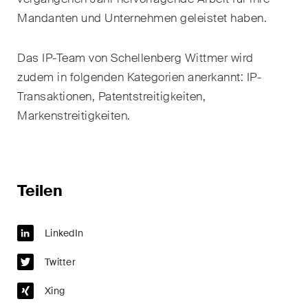
Kernthemen aus unseren
Mandanten und Unternehmen geleistet haben.
Tätigkeitsbereiche,
Fachgebiete und Branchen,
Das IP-Team von Schellenberg Wittmer wird
sowie Newsflashes über die
zudem in folgenden Kategorien anerkannt: IP-
jüngsten Entwicklungen.
Transaktionen, Patentstreitigkeiten,
Markenstreitigkeiten.
Arbeitsrecht
Banking & Finance
Baurecht
Teilen
Dispute Resolution
LinkedIn
ESG
Twitter
Energie
Xing
Gesellschafts- und