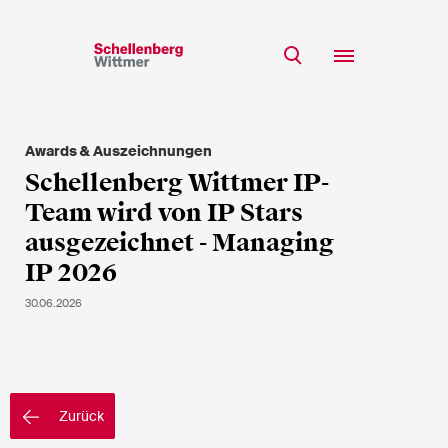
Bleiben Sie auf dem
Laufenden!
Awards & Auszeichnungen
Team
Schellenberg Wittmer IP-
* Erforderliche Felder
Expertise
Team wird von IP Stars
Insights
ausgezeichnet - Managing
Herr
IP 2026
Karriere
Frau
30.06.2026
k.A.
CSR
Über uns
Vorname*
Zurück