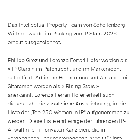
EN
DE
FR
Nachname
Das Intellectual Property Team von Schellenberg
E-Mail*
Wittmer wurde im Ranking von IP Stars 2026
erneut ausgezeichnet.
Sprache*
Philipp Groz und Lorenza Ferrari Hofer werden als
« IP Stars » im Patentrecht und im Markenrecht
aufgeführt. Adrienne Hennemann und Annapoorni
Land*
Sitaraman werden als « Rising Stars »
anerkannt.
Lorenza Ferrari Hofer erhielt auch
dieses Jahr die zusätzliche Auszeichnung, in die
Newsletters & Newsflashes
Liste der „Top 250 Women in IP“ aufgenommen zu
werden. Diese Liste ehrt einige der führenden IP-
Anwältinnen in privaten Kanzleien, die im
Monatlich ausgewählte
vergangenen Jahr hervorragende Arbeit für ihre