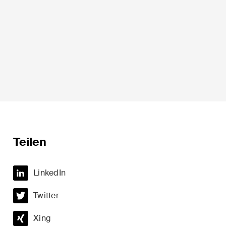
Sprache*
Teilen
t
Private Wealth
LinkedIn
minalität
Restrukturierungen und
Insolvenz
Twitter
t
Steuerrecht
Xing