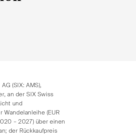
e
E-Mail*
AG (SIX: AMS),
tsrecht
Handel und Transpor
er, an der SIX Swiss
Licht und
ng & Finance
ICT / Data / Cyberkri
er Wandelanleihe (EUR
echt
Immaterialgüterrech
20 – 2027) über einen
an; der Rückkaufpreis
te Resolution
Immobilienrecht