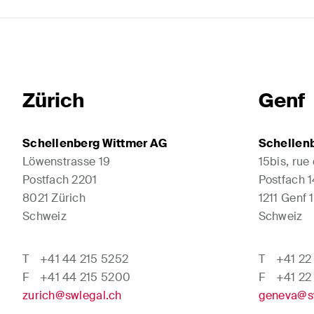
Zürich
Genf
Schellenberg Wittmer AG
Schellen
Löwenstrasse 19
15bis, rue
Postfach 2201
Postfach 
8021 Zürich
1211 Genf 1
Schweiz
Schweiz
T
+41 44 215 5252
T
+41 22
F
+41 44 215 5200
F
+41 22
zurich@swlegal.ch
geneva@s