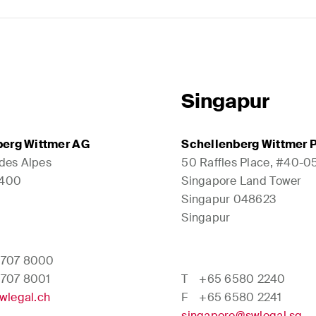
Singapur
berg Wittmer AG
Schellenberg Wittmer P
 des Alpes
50 Raffles Place, #40-0
1400
Singapore Land Tower
Singapur 048623
Singapur
 707 8000
 707 8001
T
+65 6580 2240
wlegal.ch
F
+65 6580 2241
singapore@swlegal.sg