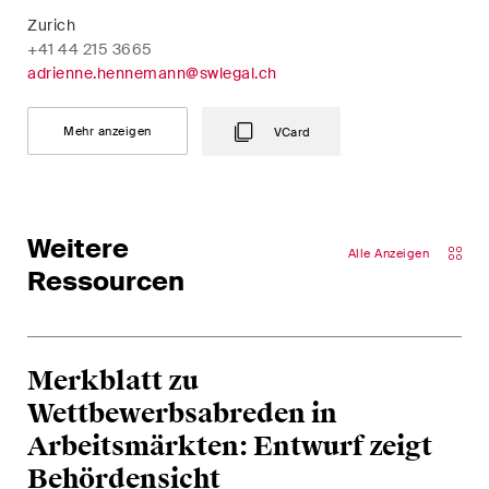
The M&A Perspective
Zurich
Ein regelmässiger Blick aus
+41 44 215 3665
einer einzigartigen M&A-
adrienne.hennemann@swlegal.ch
Perspektive auf rechtliche
Änderungen, wirtschaftliche
Mehr anzeigen
VCard
Entwicklungen und
gesellschaftliche Trends in der
Schweiz.
Weitere
Alle Anzeigen
Ressourcen
Ich habe die Datenschutzerklärung
gelesen
uns akzeptiert*
Merkblatt zu
Diese Website ist durch reCAPTCHA geschützt und es gelten die Google-
Wettbewerbsabreden in
Datenschutzerklärung
und
Nutzungsbedingungen
.
Arbeitsmärkten: Entwurf zeigt
Behördensicht