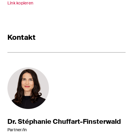
Handelsrecht / M&A
Link kopieren
Handel und Transport
ICT / Data / Cyberkriminalität
Kontakt
Immaterialgüterrecht
Immobilienrecht
Internationale
Schiedsgerichtsbarkeit
Kunstrecht & Entertainment /
Sportrecht
Life Sciences
Dr. Stéphanie Chuffart-Finsterwald
Private Wealth
Partner/in