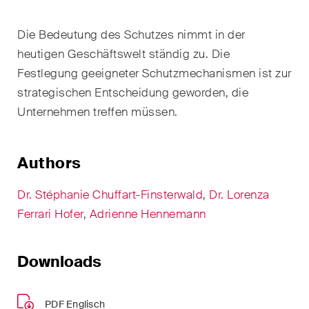
EN
DE
FR
Nachname
Die Bedeutung des Schutzes nimmt in der
heutigen Geschäftswelt ständig zu. Die
E-Mail*
Festlegung geeigneter Schutzmechanismen ist zur
strategischen Entscheidung geworden, die
Unternehmen treffen müssen.
Sprache*
Authors
Land*
Dr. Stéphanie Chuffart-Finsterwald
,
Dr. Lorenza
Ferrari Hofer
,
Adrienne Hennemann
Newsletters & Newsflashes
Downloads
Monatlich ausgewählte
PDF Englisch