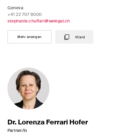
Restrukturierungen und
Geneva
Insolvenz
+41 22 707 8000
stephanie.chuffart@swlegal.ch
Steuerrecht
Mehr anzeigen
VCard
Versicherungsrecht
Verwaltungsrecht und
öffentliche Beschaffungen
Wettbewerbs- & Kartellrecht
Wirtschaftsstrafrecht und
Compliance
Publikationen
Dr. Lorenza Ferrari Hofer
Partner/in