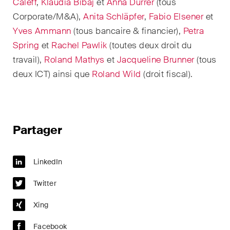
domaines d'activités, secteurs
Caleff
,
Klaudia Bibaj
et
Anna Durrer
(tous
et industries, ainsi que des
Corporate/M&A),
Anita Schläpfer
,
Fabio Elsener
et
Newsflash sur l'actualité.
Yves Ammann
(tous
bancaire & financier
),
Petra
Spring
et
Rachel Pawlik
(toutes deux droit du
Arbitrage international
travail),
Roland Mathys
et
Jacqueline Brunner
(tous
deux ICT) ainsi que
Roland Wild
(
droit fiscal
).
Clients privés
Commerce et transport
Contentieux
Partager
Droit administratif et marchés
publics
LinkedIn
Droit bancaire & financier
Twitter
Droit de la concurrence
Xing
Facebook
Droit de la construction