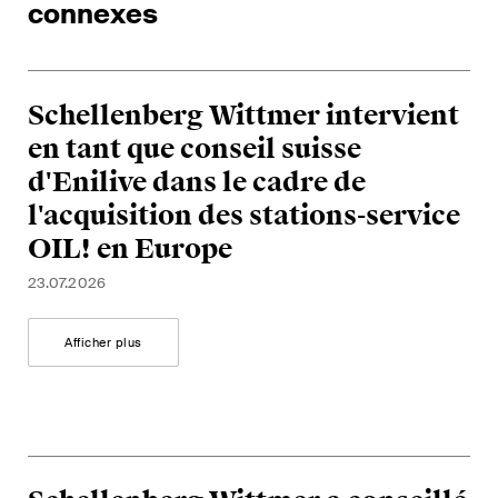
connexes
Courriel mensuel contenant les
dernières mises à jour et les
résumés de la jurisprudence
du Tribunal fédéral suisse en
Schellenberg Wittmer intervient
matière d'arbitrage.
en tant que conseil suisse
d'Enilive dans le cadre de
Construction Insights
l'acquisition des stations-service
Des aperçus réguliers des
tendances suisses et
OIL! en Europe
internationales et des
23.07.2026
développements juridiques
dans le secteur de la
Afficher plus
construction.
ESG Disputes Reporter
Des aperçus et mises à jour
réguliers sur les