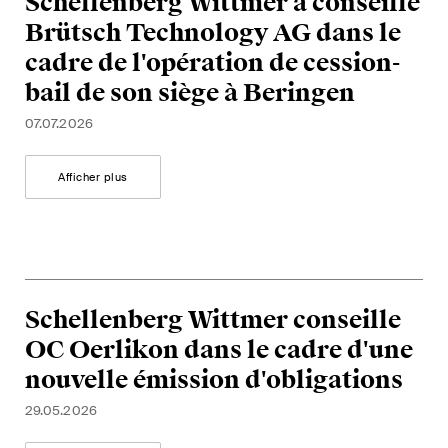
Schellenberg Wittmer a conseillé
développements clés dans
l'environnement en évolution
Brütsch Technology AG dans le
rapide des litiges
cadre de l'opération de cession-
environnementaux, sociaux et
bail de son siège à Beringen
de gouvernance d'entreprise.
07.07.2026
The Board's View
Afficher plus
Analyse concise des
principales tendances dans le
monde en pleine évolution de
la gouvernance d'entreprise
pour les membres des conseils
Schellenberg Wittmer conseille
d'administration des sociétés
OC Oerlikon dans le cadre d'une
suisses.
nouvelle émission d'obligations
The M&A Perspective
29.05.2026
Une mise à jour régulière d'un