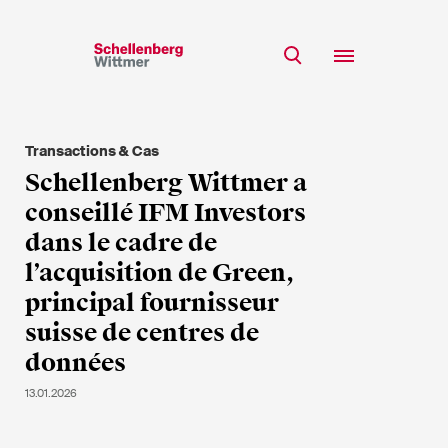
Restez à jour!
*Champs obligatoires
Transactions & Cas
Equipe
Schellenberg Wittmer a
Expertise
conseillé IFM Investors
M
Insights
dans le cadre de
Mme
l’acquisition de Green,
s/o
Carrière
principal fournisseur
RSE
suisse de centres de
A propos
Prénom*
données
13.01.2026
Nom de famille*