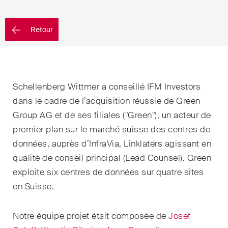
EN
DE
FR
Retour
Email*
Langue*
Schellenberg Wittmer a conseillé IFM Investors
dans le cadre de l’acquisition réussie de Green
Group AG et de ses filiales ("Green"), un acteur de
Pays
premier plan sur le marché suisse des centres de
données, auprès d’InfraVia, Linklaters agissant en
qualité de conseil principal (Lead Counsel). Green
Newsletters & Newsflashes
exploite six centres de données sur quatre sites
en Suisse.
Une sélection mensuelle de
sujets clés issus de nos
Notre équipe projet était composée de
Josef